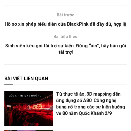
Bài trước
Hồ sơ xin phép biểu diễn của BlackPink đã đầy đủ, hợp lệ
Bài tiếp theo
Sinh viên kêu gọi tài trợ sự kiện: Đừng “xin”, hãy bán gói
tài trợ!
BÀI VIẾT
LIÊN QUAN
Từ thực tế ảo, 3D mapping đến
GÓC NHÌN & XU HƯỚNG
ứng dụng số A80: Công nghệ
bùng nổ trong các sự kiện hướng
về 80 năm Quốc Khánh 2/9