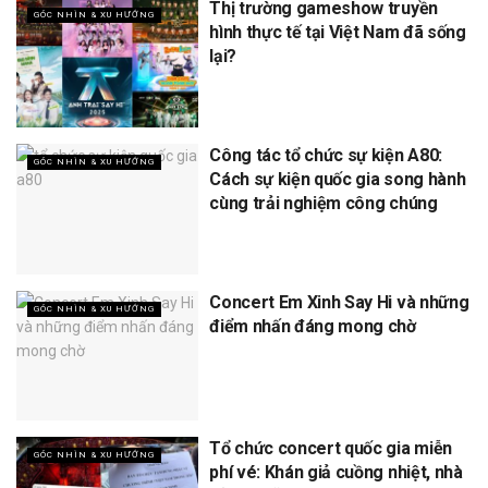
Thị trường gameshow truyền
GÓC NHÌN & XU HƯỚNG
hình thực tế tại Việt Nam đã sống
lại?
Công tác tổ chức sự kiện A80:
GÓC NHÌN & XU HƯỚNG
Cách sự kiện quốc gia song hành
cùng trải nghiệm công chúng
Concert Em Xinh Say Hi và những
GÓC NHÌN & XU HƯỚNG
điểm nhấn đáng mong chờ
Tổ chức concert quốc gia miễn
GÓC NHÌN & XU HƯỚNG
phí vé: Khán giả cuồng nhiệt, nhà