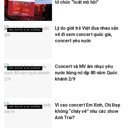
tổ chức “toát mồ hôi”
Lý do giới trẻ Việt đua nhau săn
GÓC NHÌN & XU HƯỚNG
vé đi xem concert quốc gia,
concert yêu nước
Concert và MV âm nhạc yêu
GÓC NHÌN & XU HƯỚNG
nước bùng nổ dịp 80 năm Quốc
khánh 2/9
Vì sao concert Em Xinh, Chị Đẹp
GÓC NHÌN & XU HƯỚNG
không “cháy vé” như các show
Anh Trai?