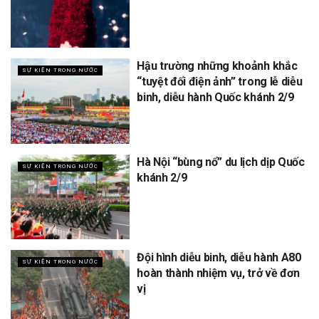
Hậu trường những khoảnh khắc
SỰ KIỆN TRONG NƯỚC
“tuyệt đối điện ảnh” trong lễ diễu
binh, diễu hành Quốc khánh 2/9
Hà Nội “bùng nổ” du lịch dịp Quốc
SỰ KIỆN TRONG NƯỚC
khánh 2/9
Đội hình diễu binh, diễu hành A80
SỰ KIỆN TRONG NƯỚC
hoàn thành nhiệm vụ, trở về đơn
vị