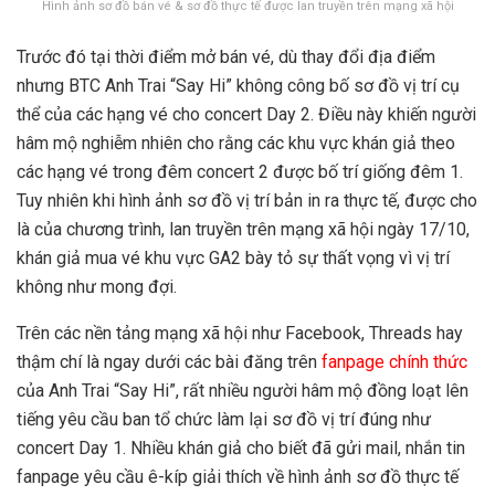
Hình ảnh sơ đồ bán vé & sơ đồ thực tế được lan truyền trên mạng xã hội
Trước đó tại thời điểm mở bán vé, dù thay đổi địa điểm
nhưng BTC Anh Trai “Say Hi” không công bố sơ đồ vị trí cụ
thể của các hạng vé cho concert Day 2. Điều này khiến người
hâm mộ nghiễm nhiên cho rằng các khu vực khán giả theo
các hạng vé trong đêm concert 2 được bố trí giống đêm 1.
Tuy nhiên khi hình ảnh sơ đồ vị trí bản in ra thực tế, được cho
là của chương trình, lan truyền trên mạng xã hội ngày 17/10,
khán giả mua vé khu vực GA2 bày tỏ sự thất vọng vì vị trí
không như mong đợi.
Trên các nền tảng mạng xã hội như Facebook, Threads hay
thậm chí là ngay dưới các bài đăng trên
fanpage chính thức
của Anh Trai “Say Hi”, rất nhiều người hâm mộ đồng loạt lên
tiếng yêu cầu ban tổ chức làm lại sơ đồ vị trí đúng như
concert Day 1. Nhiều khán giả cho biết đã gửi mail, nhắn tin
fanpage yêu cầu ê-kíp giải thích về hình ảnh sơ đồ thực tế