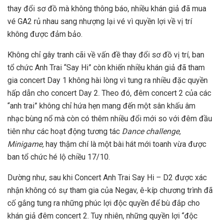
thay đổi sơ đồ mà không thông báo, nhiều khán giả đã mua
vé GA2 rủ nhau sang nhượng lại vé vì quyền lợi về vị trí
không được đảm bảo.
Không chỉ gây tranh cãi về vấn đề thay đổi sơ đồ vị trí, ban
tổ chức Anh Trai “Say Hi” còn khiến nhiều khán giả đã tham
gia concert Day 1 không hài lòng vì tung ra nhiều đặc quyền
hấp dẫn cho concert Day 2. Theo đó, đêm concert 2 của các
“anh trai” không chỉ hứa hẹn mang đến một sân khấu âm
nhạc bùng nổ mà còn có thêm nhiều đổi mới so với đêm đầu
tiên như các hoạt động tương tác
Dance challenge,
Minigame,
hay thậm chí là một bài hát mới toanh vừa được
ban tổ chức hé lộ chiều 17/10.
Dường như, sau khi Concert Anh Trai Say Hi – D2 được xác
nhận không có sự tham gia của Negav, ê-kíp chương trình đã
cố gắng tung ra những phúc lợi độc quyền để bù đắp cho
khán giả đêm concert 2. Tuy nhiên, những quyền lợi “độc