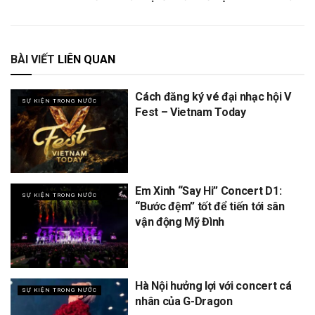
BÀI VIẾT
LIÊN QUAN
Cách đăng ký vé đại nhạc hội V
SỰ KIỆN TRONG NƯỚC
Fest – Vietnam Today
Em Xinh “Say Hi” Concert D1:
SỰ KIỆN TRONG NƯỚC
“Bước đệm” tốt để tiến tới sân
vận động Mỹ Đình
Hà Nội hưởng lợi với concert cá
SỰ KIỆN TRONG NƯỚC
nhân của G-Dragon