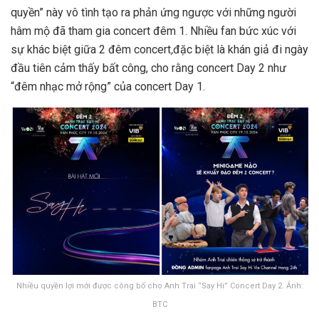
quyền” này vô tình tạo ra phản ứng ngược với những người
hâm mộ đã tham gia concert đêm 1. Nhiều fan bức xúc với
sự khác biệt giữa 2 đêm concert
,
đặc biệt là khán giả đi ngày
đầu tiên cảm thấy bất công, cho rằng concert Day 2 như
“đêm nhạc mở rộng” của concert Day 1.
Nhiều quyền lợi mới được công bố cho Anh Trai “Say Hi” Concert Day 2. Ảnh:
BTC