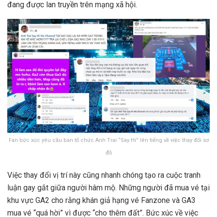
đang được lan truyền trên mạng xã hội.
Fan bức xúc yêu cầu ban tổ chức Anh Trai “Say Hi” lên tiếng về việc thay đổi sơ
đồ
Việc thay đổi vị trí này cũng nhanh chóng tạo ra cuộc tranh
luận gay gắt giữa người hâm mộ. Những người đã mua vé tại
khu vực GA2 cho rằng khán giả hạng vé Fanzone và GA3
mua vé “quá hời” vì được “cho thêm đất”. Bức xúc về việc