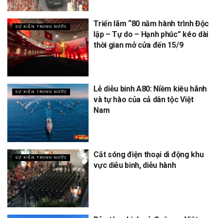
Triển lãm “80 năm hành trình Độc
SỰ KIỆN TRONG NƯỚC
lập – Tự do – Hạnh phúc” kéo dài
thời gian mở cửa đến 15/9
Lễ diễu binh A80: Niềm kiêu hãnh
SỰ KIỆN TRONG NƯỚC
và tự hào của cả dân tộc Việt
Nam
Cắt sóng điện thoại di động khu
SỰ KIỆN TRONG NƯỚC
vực diễu binh, diễu hành