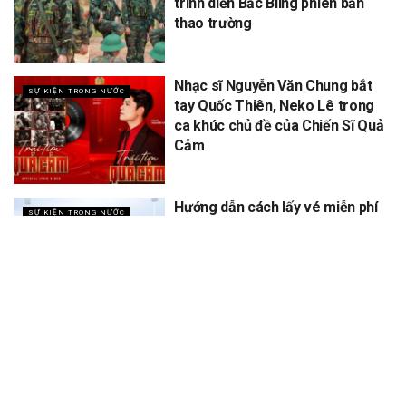
trình diễn Bắc Bling phiên bản
thao trường
Nhạc sĩ Nguyễn Văn Chung bắt
SỰ KIỆN TRONG NƯỚC
tay Quốc Thiên, Neko Lê trong
ca khúc chủ đề của Chiến Sĩ Quả
Cảm
Hướng dẫn cách lấy vé miễn phí
SỰ KIỆN TRONG NƯỚC
concert Quốc gia ngày 1/9 tại
sân vận động Mỹ Đình
XEM THÊM