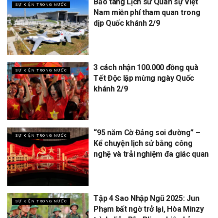
Bảo tàng Lịch sử Quân sự Việt
SỰ KIỆN TRONG NƯỚC
Nam miễn phí tham quan trong
dịp Quốc khánh 2/9
3 cách nhận 100.000 đồng quà
SỰ KIỆN TRONG NƯỚC
Tết Độc lập mừng ngày Quốc
khánh 2/9
“95 năm Cờ Đảng soi đường” –
SỰ KIỆN TRONG NƯỚC
Kể chuyện lịch sử bằng công
nghệ và trải nghiệm đa giác quan
Tập 4 Sao Nhập Ngũ 2025: Jun
SỰ KIỆN TRONG NƯỚC
Phạm bất ngờ trở lại, Hòa Minzy