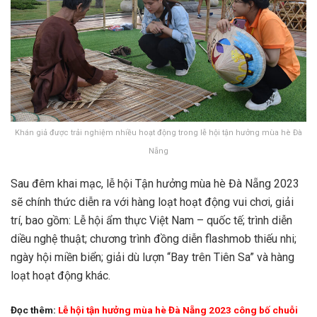
Khán giả được trải nghiệm nhiều hoạt động trong lễ hội tận hưởng mùa hè Đà
Nẵng
Sau đêm khai mạc, lễ hội Tận hưởng mùa hè Đà Nẵng 2023
sẽ chính thức diễn ra với hàng loạt hoạt động vui chơi, giải
trí, bao gồm: Lễ hội ẩm thực Việt Nam – quốc tế; trình diễn
diều nghệ thuật; chương trình đồng diễn flashmob thiếu nhi;
ngày hội miền biển; giải dù lượn “Bay trên Tiên Sa” và hàng
loạt hoạt động khác.
Đọc thêm:
Lễ hội tận hưởng mùa hè Đà Nẵng 2023 công bố chuỗi