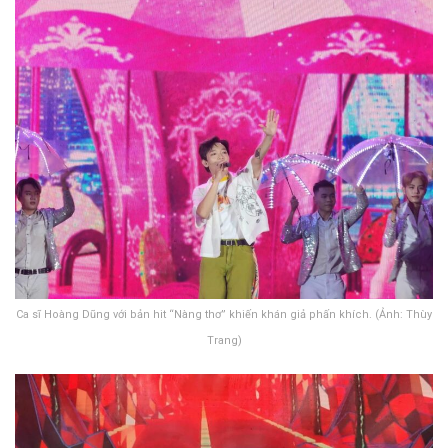
Ca sĩ Hoàng Dũng với bản hit “Nàng thơ” khiến khán giả phấn khích. (Ảnh: Thùy
Trang)