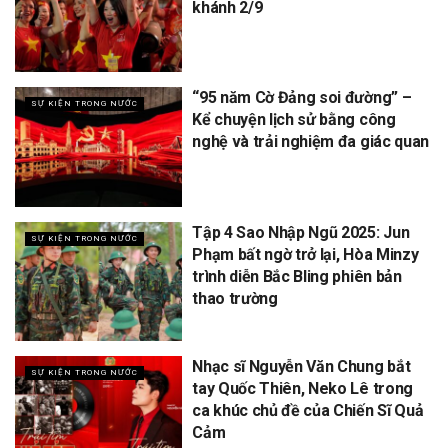
khánh 2/9
“95 năm Cờ Đảng soi đường” –
SỰ KIỆN TRONG NƯỚC
Kể chuyện lịch sử bằng công
nghệ và trải nghiệm đa giác quan
Tập 4 Sao Nhập Ngũ 2025: Jun
SỰ KIỆN TRONG NƯỚC
Phạm bất ngờ trở lại, Hòa Minzy
trình diễn Bắc Bling phiên bản
thao trường
Nhạc sĩ Nguyễn Văn Chung bắt
SỰ KIỆN TRONG NƯỚC
tay Quốc Thiên, Neko Lê trong
ca khúc chủ đề của Chiến Sĩ Quả
Cảm