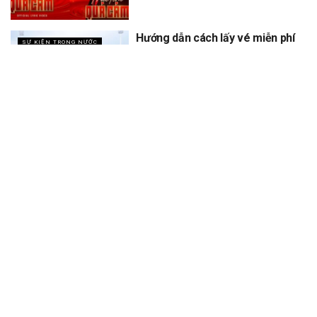
Hướng dẫn cách lấy vé miễn phí
SỰ KIỆN TRONG NƯỚC
concert Quốc gia ngày 1/9 tại
sân vận động Mỹ Đình
XEM THÊM
Trang chủ
Sự Kiện
Khám Phá
Người Trong Ngành
Lịch Trình