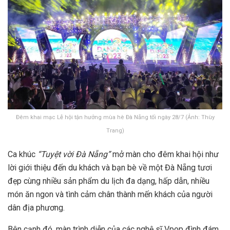
Đêm khai mạc Lễ hội tận hưởng mùa hè Đà Nẵng tối ngày 28/7 (Ảnh: Thùy
Trang)
Ca khúc
“Tuyệt vời Đà Nẵng”
mở màn cho đêm khai hội như
lời giới thiệu đến du khách và bạn bè về một Đà Nẵng tươi
đẹp cùng nhiều sản phẩm du lịch đa dạng, hấp dẫn, nhiều
món ăn ngon và tình cảm chân thành mến khách của người
dân địa phương.
Bên cạnh đó, màn trình diễn của các nghệ sĩ Vpop đình đám