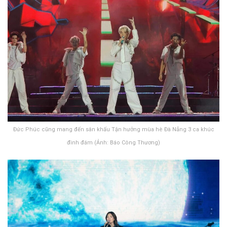
Đức Phúc cũng mang đến sân khấu Tận hưởng mùa hè Đà Nẵng 3 ca khúc
đình đám (Ảnh: Báo Công Thương)