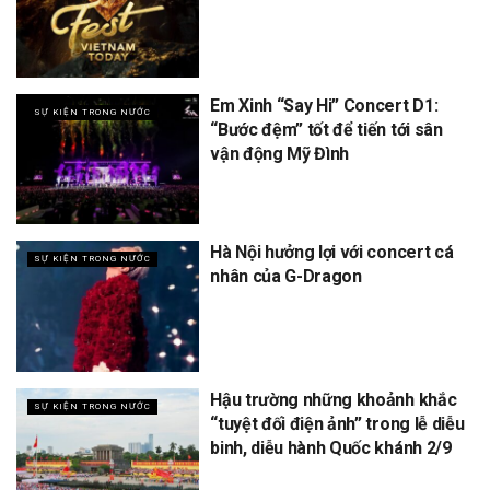
Em Xinh “Say Hi” Concert D1:
SỰ KIỆN TRONG NƯỚC
“Bước đệm” tốt để tiến tới sân
vận động Mỹ Đình
Hà Nội hưởng lợi với concert cá
SỰ KIỆN TRONG NƯỚC
nhân của G-Dragon
Hậu trường những khoảnh khắc
SỰ KIỆN TRONG NƯỚC
“tuyệt đối điện ảnh” trong lễ diễu
binh, diễu hành Quốc khánh 2/9