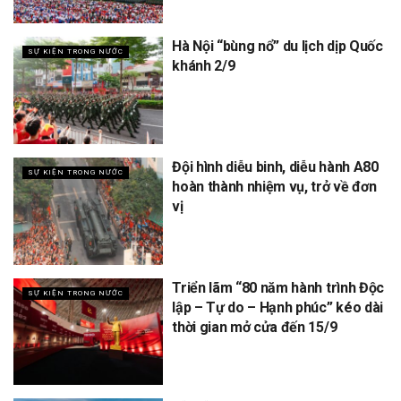
Hà Nội “bùng nổ” du lịch dịp Quốc
SỰ KIỆN TRONG NƯỚC
khánh 2/9
Đội hình diễu binh, diễu hành A80
SỰ KIỆN TRONG NƯỚC
hoàn thành nhiệm vụ, trở về đơn
vị
Triển lãm “80 năm hành trình Độc
SỰ KIỆN TRONG NƯỚC
lập – Tự do – Hạnh phúc” kéo dài
thời gian mở cửa đến 15/9