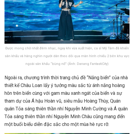
Được mong chờ nhất đêm nhạc, ngay khi vừa xuất hiện, ca sĩ Mỹ Tâm đã khiến
sân khấu và hàng nghìn người dân theo dõi qua màn hình chiếu 2 bên khu vực
ngoài sân khấu “bùng nổ” (Ảnh: Danang FantastiCity)
Ngoài ra, chương trình thời trang chủ đề “Nắng biển” của nhà
thiết kế Châu Loan lấy ý tưởng màu sắc từ ánh nắng hoàng
hôn trên biển cùng với gam màu xanh ngát của biển và sự
tham dự của Á hậu Hoàn vũ, siêu mẫu Hoàng Thùy, Quán
quân Tỏa sáng thiên thần nhí Nguyễn Minh Cường và Á quân
Tỏa sáng thiên thần nhí Nguyễn Minh Châu cũng mang đến
một buổi biểu diễn đặc sắc cho một mùa hè rực rỡ.