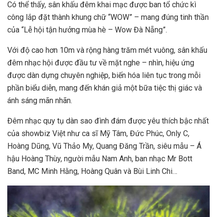
Có thể thấy, sân khấu đêm khai mạc được ban tổ chức kì
công lắp đặt thành khung chữ “WOW” – mang đúng tinh thần
của “Lễ hội tận hưởng mùa hè – Wow Đà Nẵng”.
Với độ cao hơn 10m và rộng hàng trăm mét vuông, sân khấu
đêm nhạc hội được đầu tư về mặt nghe – nhìn, hiệu ứng
được dàn dựng chuyên nghiệp, biến hóa liên tục trong mỗi
phần biểu diễn, mang đến khán giả một bữa tiệc thị giác và
ánh sáng mãn nhãn.
Đêm nhạc quy tụ dàn sao đình đám được yêu thích bậc nhất
của showbiz Việt như ca sĩ Mỹ Tâm, Đức Phúc, Only C,
Hoàng Dũng, Vũ Thảo My, Quang Đăng Trần, siêu mẫu – Á
hậu Hoàng Thùy, người mẫu Nam Anh, ban nhạc Mr Bott
Band, MC Minh Hằng, Hoàng Quân và Bùi Linh Chi…