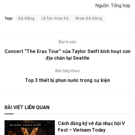
Nguồn: Tổng hợp
Tags:
Đà Nẵng
Lễ hội mùa hè
Wow Đà Nẵng
Bài trước
Concert “The Eras Tour” của Taylor Swift kích hoạt cơn
địa chấn tại Seattle
Bài tiếp theo
Top 3 thiết bị phun nước trong sự kiện
BÀI VIẾT
LIÊN QUAN
Cách đăng ký vé đại nhạc hội V
SỰ KIỆN TRONG NƯỚC
Fest – Vietnam Today