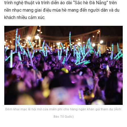
trình nghệ thuật và trình diễn áo dài “Sắc hè Đà Nẵng” trên
nền nhạc mang giai điệu mùa hè mang đến người dân và du
khách nhiều cảm xúc.
Đêm khai mạc lễ hội mở cửa miễn phí cho hàng ngàn khán giả tham dự (Ảnh:
Báo Tổ Quốc)