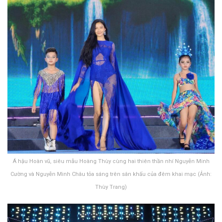
Á hậu Hoàn vũ, siêu mẫu Hoàng Thùy cùng hai thiên thần nhí Nguyễn Minh
Cường và Nguyễn Minh Châu tỏa sáng trên sân khấu của đêm khai mạc (Ảnh:
Thùy Trang)