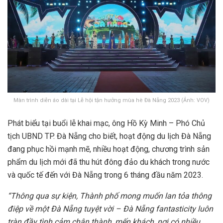
Màn trình diễn áo dài tại Lễ hội tận hưởng mùa hè Đà Nẵng 2023 (Ảnh: VOV)
Phát biểu tại buổi lễ khai mạc, ông Hồ Kỳ Minh – Phó Chủ
tịch UBND TP. Đà Nẵng cho biết, hoạt động du lịch Đà Nẵng
đang phục hồi mạnh mẽ, nhiều hoạt động, chương trình sản
phẩm du lịch mới đã thu hút đông đảo du khách trong nước
và quốc tế đến với Đà Nẵng trong 6 tháng đầu năm 2023.
“Thông qua sự kiện, Thành phố mong muốn lan tỏa thông
điệp về một Đà Nẵng tuyệt vời – Đà Nẵng fantasticity luôn
tràn đầy tình cảm chân thành, mến khách, nơi có nhiều