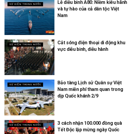
Lễ diễu binh A80: Niềm kiêu hãnh
SỰ KIỆN TRONG NƯỚC
và tự hào của cả dân tộc Việt
Nam
Cắt sóng điện thoại di động khu
SỰ KIỆN TRONG NƯỚC
vực diễu binh, diễu hành
Bảo tàng Lịch sử Quân sự Việt
SỰ KIỆN TRONG NƯỚC
Nam miễn phí tham quan trong
dịp Quốc khánh 2/9
3 cách nhận 100.000 đồng quà
SỰ KIỆN TRONG NƯỚC
Tết Độc lập mừng ngày Quốc