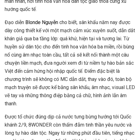
mãn nhãn, nơi tinh hoa văn hóa dân tộc giao thoa cùng xu
hướng quốc tế.
Đạo diễn
Blonde Nguyễn
cho biết, sân khấu năm nay được
dày công thiết kế với một mạch cảm xúc xuyên suốt, dẫn dắt
khán giả qua ba tầng lớp: quá khứ, hiện tại và tương lai. Từ
huyền sử dân tộc cho đến tinh hoa văn hóa ba miền, rồi bùng
nổ cùng âm nhạc toàn cầu, tất cả sẽ kết nối thành một câu
chuyện liền mạch, đưa người xem đi từ niềm tự hào bản sắc
Việt đến cảm hứng hội nhập quốc tế. Điểm đặc biệt là
chương trình sẽ không có MC dẫn dắt, thay vào đó, toàn bộ
mạch truyện sẽ được kể bằng sân khấu, âm nhạc, visual LED
vẽ tay và những thông điệp bằng cả chữ, hình ảnh lẫn âm
thanh.
Được tổ chức đúng dịp cả nước tưng bừng hướng tới Quốc
khánh 2/9, 8WONDER còn thấm đẫm tinh thần yêu nước và
lòng tự hào dân tộc. Ngay từ những phút đầu tiên, tiếng nhạc