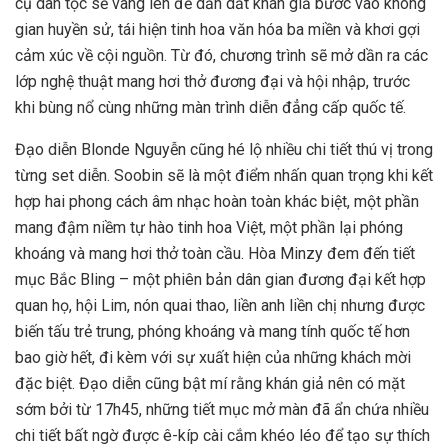
cụ dân tộc sẽ vang lên để dẫn dắt khán giả bước vào không
gian huyền sử, tái hiện tinh hoa văn hóa ba miền và khơi gợi
cảm xúc về cội nguồn. Từ đó, chương trình sẽ mở dần ra các
lớp nghệ thuật mang hơi thở đương đại và hội nhập, trước
khi bùng nổ cùng những màn trình diễn đẳng cấp quốc tế.
Đạo diễn Blonde Nguyễn cũng hé lộ nhiều chi tiết thú vị trong
từng set diễn. Soobin sẽ là một điểm nhấn quan trọng khi kết
hợp hai phong cách âm nhạc hoàn toàn khác biệt, một phần
mang đậm niềm tự hào tinh hoa Việt, một phần lại phóng
khoáng và mang hơi thở toàn cầu. Hòa Minzy đem đến tiết
mục Bắc Bling – một phiên bản dân gian đương đại kết hợp
quan họ, hội Lim, nón quai thao, liền anh liền chị nhưng được
biến tấu trẻ trung, phóng khoáng và mang tính quốc tế hơn
bao giờ hết, đi kèm với sự xuất hiện của những khách mời
đặc biệt. Đạo diễn cũng bật mí rằng khán giả nên có mặt
sớm bởi từ 17h45, những tiết mục mở màn đã ẩn chứa nhiều
chi tiết bất ngờ được ê-kíp cài cắm khéo léo để tạo sự thích