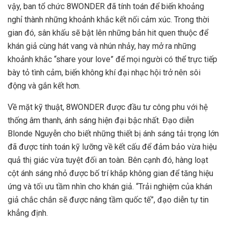
vậy, ban tổ chức 8WONDER đã tính toán để biến khoảng
nghỉ thành những khoảnh khắc kết nối cảm xúc. Trong thời
gian đó, sân khấu sẽ bật lên những bản hit quen thuộc để
khán giả cùng hát vang và nhún nhảy, hay mở ra những
khoảnh khắc “share your love” để mọi người có thể trực tiếp
bày tỏ tình cảm, biến không khí đại nhạc hội trở nên sôi
động và gắn kết hơn.
Về mặt kỹ thuật, 8WONDER được đầu tư công phu với hệ
thống âm thanh, ánh sáng hiện đại bậc nhất. Đạo diễn
Blonde Nguyễn cho biết những thiết bị ánh sáng tải trọng lớn
đã được tính toán kỹ lưỡng về kết cấu để đảm bảo vừa hiệu
quả thị giác vừa tuyệt đối an toàn. Bên cạnh đó, hàng loạt
cột ánh sáng nhỏ được bố trí khắp không gian để tăng hiệu
ứng và tối ưu tầm nhìn cho khán giả. “Trải nghiệm của khán
giả chắc chắn sẽ được nâng tầm quốc tế”, đạo diễn tự tin
khẳng định.