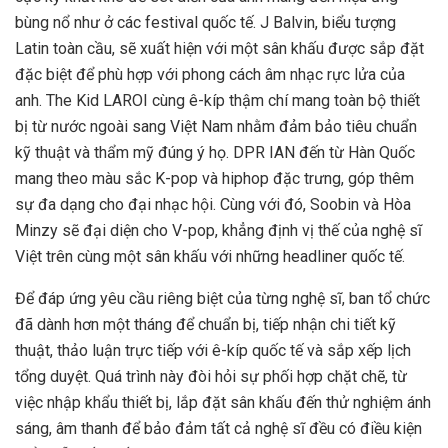
bùng nổ như ở các festival quốc tế. J Balvin, biểu tượng
Latin toàn cầu, sẽ xuất hiện với một sân khấu được sắp đặt
đặc biệt để phù hợp với phong cách âm nhạc rực lửa của
anh. The Kid LAROI cùng ê-kíp thậm chí mang toàn bộ thiết
bị từ nước ngoài sang Việt Nam nhằm đảm bảo tiêu chuẩn
kỹ thuật và thẩm mỹ đúng ý họ. DPR IAN đến từ Hàn Quốc
mang theo màu sắc K-pop và hiphop đặc trưng, góp thêm
sự đa dạng cho đại nhạc hội. Cùng với đó, Soobin và Hòa
Minzy sẽ đại diện cho V-pop, khẳng định vị thế của nghệ sĩ
Việt trên cùng một sân khấu với những headliner quốc tế.
Để đáp ứng yêu cầu riêng biệt của từng nghệ sĩ, ban tổ chức
đã dành hơn một tháng để chuẩn bị, tiếp nhận chi tiết kỹ
thuật, thảo luận trực tiếp với ê-kíp quốc tế và sắp xếp lịch
tổng duyệt. Quá trình này đòi hỏi sự phối hợp chặt chẽ, từ
việc nhập khẩu thiết bị, lắp đặt sân khấu đến thử nghiệm ánh
sáng, âm thanh để bảo đảm tất cả nghệ sĩ đều có điều kiện