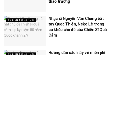
thao trường
Nhạc sĩ Nguyễn Văn Chung bắt
SỰ KIỆN TRONG NƯỚC
tay Quốc Thiên, Neko Lê trong
ca khúc chủ đề của Chiến Sĩ Quả
Cảm
Hướng dẫn cách lấy vé miễn phí
SỰ KIỆN TRONG NƯỚC
concert Quốc gia ngày 1/9 tại
sân vận động Mỹ Đình
XEM THÊM