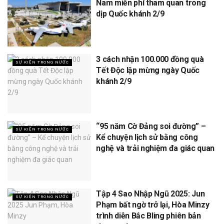
Nam miễn phí tham quan trong
dịp Quốc khánh 2/9
3 cách nhận 100.000 đồng quà
SỰ KIỆN TRONG NƯỚC
Tết Độc lập mừng ngày Quốc
khánh 2/9
“95 năm Cờ Đảng soi đường” –
SỰ KIỆN TRONG NƯỚC
Kể chuyện lịch sử bằng công
nghệ và trải nghiệm đa giác quan
Tập 4 Sao Nhập Ngũ 2025: Jun
SỰ KIỆN TRONG NƯỚC
Phạm bất ngờ trở lại, Hòa Minzy
trình diễn Bắc Bling phiên bản