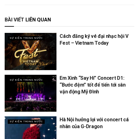
BÀI VIẾT
LIÊN QUAN
Cách đăng ký vé đại nhạc hội V
SỰ KIỆN TRONG NƯỚC
Fest – Vietnam Today
Em Xinh “Say Hi” Concert D1:
SỰ KIỆN TRONG NƯỚC
“Bước đệm” tốt để tiến tới sân
vận động Mỹ Đình
Hà Nội hưởng lợi với concert cá
SỰ KIỆN TRONG NƯỚC
nhân của G-Dragon