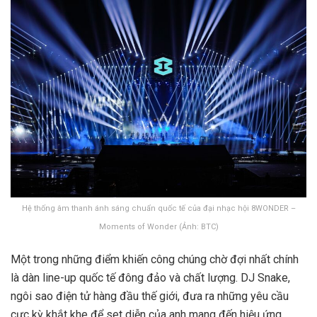
Hệ thống âm thanh ánh sáng chuẩn quốc tế của đại nhạc hội 8WONDER –
Moments of Wonder (Ảnh: BTC)
Một trong những điểm khiến công chúng chờ đợi nhất chính
là dàn line-up quốc tế đông đảo và chất lượng. DJ Snake,
ngôi sao điện tử hàng đầu thế giới, đưa ra những yêu cầu
cực kỳ khắt khe để set diễn của anh mang đến hiệu ứng