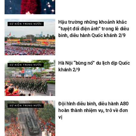
Hậu trường những khoảnh khắc
SỰ KIỆN TRONG NƯỚC
“tuyệt đối điện ảnh” trong lễ diễu
binh, diễu hành Quốc khánh 2/9
Hà Nội “bùng nổ” du lịch dịp Quốc
SỰ KIỆN TRONG NƯỚC
khánh 2/9
Đội hình diễu binh, diễu hành A80
SỰ KIỆN TRONG NƯỚC
hoàn thành nhiệm vụ, trở về đơn
vị