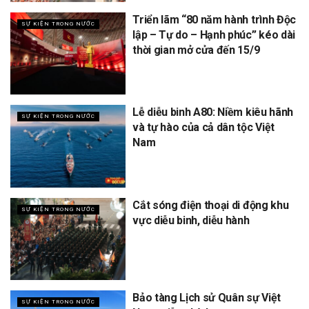
Triển lãm “80 năm hành trình Độc
SỰ KIỆN TRONG NƯỚC
lập – Tự do – Hạnh phúc” kéo dài
thời gian mở cửa đến 15/9
Lễ diễu binh A80: Niềm kiêu hãnh
SỰ KIỆN TRONG NƯỚC
và tự hào của cả dân tộc Việt
Nam
Cắt sóng điện thoại di động khu
SỰ KIỆN TRONG NƯỚC
vực diễu binh, diễu hành
Bảo tàng Lịch sử Quân sự Việt
SỰ KIỆN TRONG NƯỚC