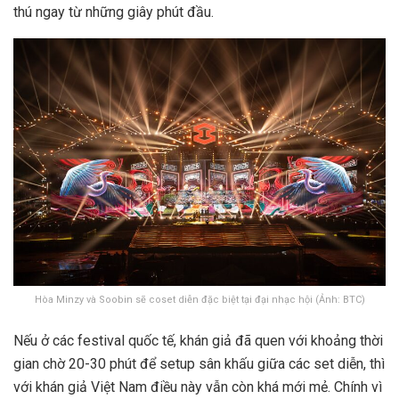
thú ngay từ những giây phút đầu.
Hòa Minzy và Soobin sẽ coset diễn đặc biệt tại đại nhạc hội (Ảnh: BTC)
Nếu ở các festival quốc tế, khán giả đã quen với khoảng thời
gian chờ 20-30 phút để setup sân khấu giữa các set diễn, thì
với khán giả Việt Nam điều này vẫn còn khá mới mẻ. Chính vì