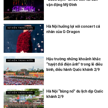
vận động Mỹ Đình
Hà Nội hưởng lợi với concert cá
SỰ KIỆN TRONG NƯỚC
nhân của G-Dragon
Hậu trường những khoảnh khắc
SỰ KIỆN TRONG NƯỚC
“tuyệt đối điện ảnh” trong lễ diễu
binh, diễu hành Quốc khánh 2/9
Hà Nội “bùng nổ” du lịch dịp Quốc
SỰ KIỆN TRONG NƯỚC
khánh 2/9