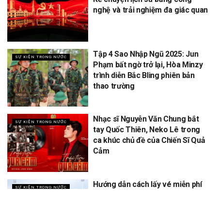
nghệ và trải nghiệm đa giác quan
Tập 4 Sao Nhập Ngũ 2025: Jun
SỰ KIỆN TRONG NƯỚC
Phạm bất ngờ trở lại, Hòa Minzy
trình diễn Bắc Bling phiên bản
thao trường
Nhạc sĩ Nguyễn Văn Chung bắt
SỰ KIỆN TRONG NƯỚC
tay Quốc Thiên, Neko Lê trong
ca khúc chủ đề của Chiến Sĩ Quả
Cảm
Hướng dẫn cách lấy vé miễn phí
SỰ KIỆN TRONG NƯỚC
concert Quốc gia ngày 1/9 tại
sân vận động Mỹ Đình