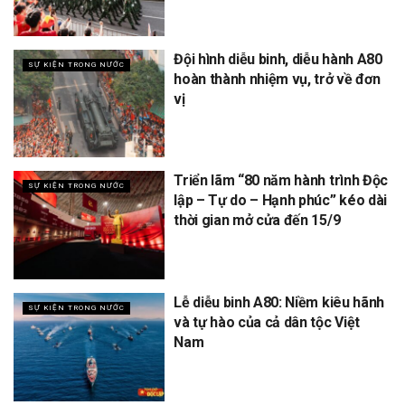
Đội hình diễu binh, diễu hành A80
SỰ KIỆN TRONG NƯỚC
hoàn thành nhiệm vụ, trở về đơn
vị
Triển lãm “80 năm hành trình Độc
SỰ KIỆN TRONG NƯỚC
lập – Tự do – Hạnh phúc” kéo dài
thời gian mở cửa đến 15/9
Lễ diễu binh A80: Niềm kiêu hãnh
SỰ KIỆN TRONG NƯỚC
và tự hào của cả dân tộc Việt
Nam