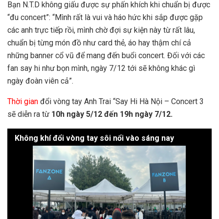
Bạn N.T.D không giấu được sự phấn khích khi chuẩn bị được
“đu concert”: “Mình rất là vui và háo hức khi sắp được gặp
các anh trực tiếp rồi, mình chờ đợi sự kiện này từ rất lâu,
chuẩn bị từng món đồ như card thẻ, áo hay thậm chí cả
những banner cổ vũ để mang đến buổi concert. Đối với các
fan say hi như bọn mình, ngày 7/12 tới sẽ không khác gì
ngày đoàn viên cả”.
Thời gian
đổi vòng tay Anh Trai “Say Hi Hà Nội – Concert 3
sẽ diễn ra từ
10h ngày 5/12 đến 19h ngày 7/12.
Không khí đổi vòng tay sôi nổi vào sáng nay