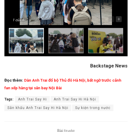
-
+
1
của 6
Backstage News
Đọc thêm:
Dàn Anh Trai đổ bộ Thủ đô Hà Nội, bất ngờ trước cảnh
fan xếp hàng tại sân bay Nội Bài
Tags:
Anh Trai Say Hi
Anh Trai Say Hi Hà Nội
Sân khấu Anh Trai Say Hi Hà Nội
Sự kiện trong nước
Bài trước