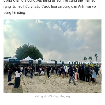
đông khán giả cũng xếp hàng từ sớm, ai cũng thể hiện sự
rạng rỡ, háo hức vì sắp được hoà ca cùng dàn Anh Trai vô
cùng tài năng.
Không khí đổi vòng sáng nay