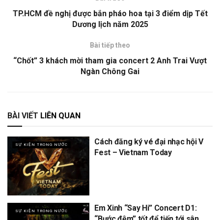
TP.HCM đề nghị được bắn pháo hoa tại 3 điểm dịp Tết
Dương lịch năm 2025
Bài tiếp theo
“Chốt” 3 khách mời tham gia concert 2 Anh Trai Vượt
Ngàn Chông Gai
BÀI VIẾT
LIÊN QUAN
Cách đăng ký vé đại nhạc hội V
SỰ KIỆN TRONG NƯỚC
Fest – Vietnam Today
Em Xinh “Say Hi” Concert D1:
SỰ KIỆN TRONG NƯỚC
“Bước đệm” tốt để tiến tới sân