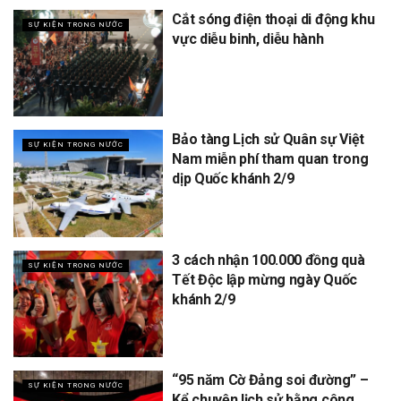
Cắt sóng điện thoại di động khu
SỰ KIỆN TRONG NƯỚC
vực diễu binh, diễu hành
Bảo tàng Lịch sử Quân sự Việt
SỰ KIỆN TRONG NƯỚC
Nam miễn phí tham quan trong
dịp Quốc khánh 2/9
3 cách nhận 100.000 đồng quà
SỰ KIỆN TRONG NƯỚC
Tết Độc lập mừng ngày Quốc
khánh 2/9
“95 năm Cờ Đảng soi đường” –
SỰ KIỆN TRONG NƯỚC
Kể chuyện lịch sử bằng công