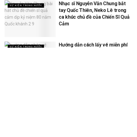
Nhạc sĩ Nguyễn Văn Chung bắt
SỰ KIỆN TRONG NƯỚC
tay Quốc Thiên, Neko Lê trong
ca khúc chủ đề của Chiến Sĩ Quả
Cảm
Hướng dẫn cách lấy vé miễn phí
SỰ KIỆN TRONG NƯỚC
concert Quốc gia ngày 1/9 tại
sân vận động Mỹ Đình
XEM THÊM
Trang chủ
Sự Kiện
Khám Phá
Người Trong Ngành
Lịch Trình