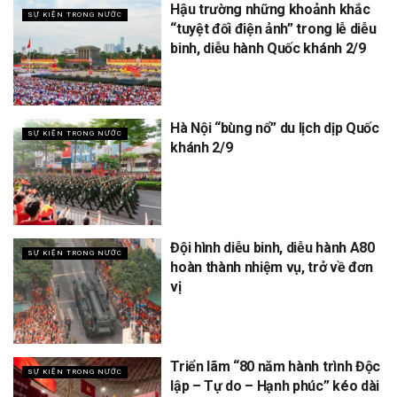
Hậu trường những khoảnh khắc
SỰ KIỆN TRONG NƯỚC
“tuyệt đối điện ảnh” trong lễ diễu
binh, diễu hành Quốc khánh 2/9
Hà Nội “bùng nổ” du lịch dịp Quốc
SỰ KIỆN TRONG NƯỚC
khánh 2/9
Đội hình diễu binh, diễu hành A80
SỰ KIỆN TRONG NƯỚC
hoàn thành nhiệm vụ, trở về đơn
vị
Triển lãm “80 năm hành trình Độc
SỰ KIỆN TRONG NƯỚC
lập – Tự do – Hạnh phúc” kéo dài