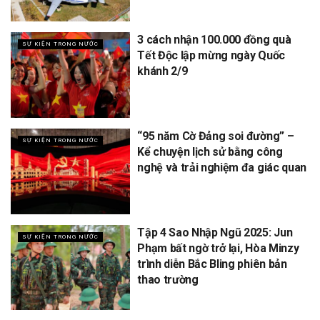
3 cách nhận 100.000 đồng quà
SỰ KIỆN TRONG NƯỚC
Tết Độc lập mừng ngày Quốc
khánh 2/9
“95 năm Cờ Đảng soi đường” –
SỰ KIỆN TRONG NƯỚC
Kể chuyện lịch sử bằng công
nghệ và trải nghiệm đa giác quan
Tập 4 Sao Nhập Ngũ 2025: Jun
SỰ KIỆN TRONG NƯỚC
Phạm bất ngờ trở lại, Hòa Minzy
trình diễn Bắc Bling phiên bản
thao trường