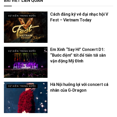
BÀI VIẾT
LIÊN QUAN
Cách đăng ký vé đại nhạc hội V
SỰ KIỆN TRONG NƯỚC
Fest – Vietnam Today
Em Xinh “Say Hi” Concert D1:
SỰ KIỆN TRONG NƯỚC
“Bước đệm” tốt để tiến tới sân
vận động Mỹ Đình
Hà Nội hưởng lợi với concert cá
SỰ KIỆN TRONG NƯỚC
nhân của G-Dragon