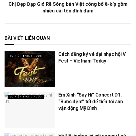
Chị Đẹp Đạp Gió Rẽ Sóng bản Việt công bố ê-kíp gồm
nhiều cái tên đình đám
BÀI VIẾT
LIÊN QUAN
Cách đăng ký vé đại nhạc hội V
SỰ KIỆN TRONG NƯỚC
Fest – Vietnam Today
Em Xinh “Say Hi” Concert D1:
SỰ KIỆN TRONG NƯỚC
“Bước đệm” tốt để tiến tới sân
vận động Mỹ Đình
Hà Nội hưởng lợi với concert cá