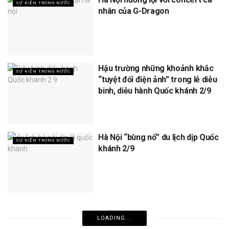
SỰ KIỆN TRONG NƯỚC
nhân của G-Dragon
Hậu trường những khoảnh khắc
SỰ KIỆN TRONG NƯỚC
“tuyệt đối điện ảnh” trong lễ diễu
binh, diễu hành Quốc khánh 2/9
Hà Nội “bùng nổ” du lịch dịp Quốc
SỰ KIỆN TRONG NƯỚC
khánh 2/9
LOADING...