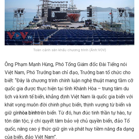
Toàn cảnh sân khấu chương trình (Ảnh:VOV)
Ông Phạm Mạnh Hùng, Phó Tổng Giám đốc Đài Tiếng nói
Việt Nam, Phó Trưởng ban chỉ đạo, Trưởng ban tổ chức cho
biết: “Đây là chương trình chính luận nghệ thuật mang tầm cỡ
quốc gia được thực hiện tại tỉnh Khánh Hòa – trung tâm du
lịch và kinh tế biển, khẳng định Việt Nam là quốc gia biển với
khát vọng muôn đời chinh phục biển, thịnh vượng từ biển và
giữ gìn
hòa bình
trên biển. Từ đó, hun đúc tinh thần tự hào, tự
tôn dân tộc, ý chí quyết tâm bảo vệ chủ quyền biển, đảo Tổ
quốc, nâng cao ý thức giữ gìn và phát huy tiềm năng đa dạng
của biển, đảo Việt Nam”.