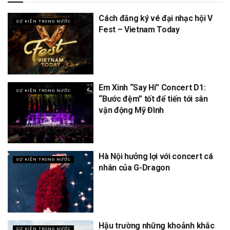
Cách đăng ký vé đại nhạc hội V
SỰ KIỆN TRONG NƯỚC
Fest – Vietnam Today
Em Xinh “Say Hi” Concert D1:
SỰ KIỆN TRONG NƯỚC
“Bước đệm” tốt để tiến tới sân
vận động Mỹ Đình
Hà Nội hưởng lợi với concert cá
SỰ KIỆN TRONG NƯỚC
nhân của G-Dragon
Hậu trường những khoảnh khắc
SỰ KIỆN TRONG NƯỚC