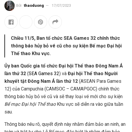
Bởi
thaoduong
17/07/2023
Chiều 11/5, Ban tổ chức SEA Games 32 chính thức
thông báo hủy bỏ vé cũ cho sự kiện Bế mạc Đại hội
Thể thao Khu vực.
Ủy ban Quốc gia tổ chức Đại hội Thể thao Đông Nam Á
lần thứ 32
(
SEA Games 32
) và
Đại hội Thể thao Người
khuyết tật Đông Nam Á lần thứ 12
(ASEAN Para Games
12) của Campuchia (CAMSOC – CAMAPGOC) chính thức
thông báo hủy bỏ vé cũ và sẽ thay loại vé mới cho sự kiện
Bế mạc Đại hội Thể thao
Khu vực sẽ diễn ra vào giữa tuần
sau.
Thông báo nêu rõ, quyết định này nhằm đảm bảo an ninh, an
toàn và trật tự cho Lễ Bế mạc, đặc biệt là nhằm đảm bảo