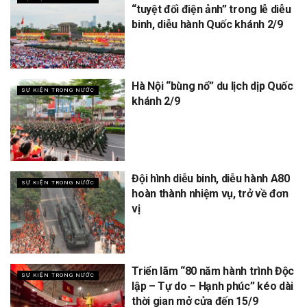
“tuyệt đối điện ảnh” trong lễ diễu
binh, diễu hành Quốc khánh 2/9
Hà Nội “bùng nổ” du lịch dịp Quốc
SỰ KIỆN TRONG NƯỚC
khánh 2/9
Đội hình diễu binh, diễu hành A80
SỰ KIỆN TRONG NƯỚC
hoàn thành nhiệm vụ, trở về đơn
vị
Triển lãm “80 năm hành trình Độc
SỰ KIỆN TRONG NƯỚC
lập – Tự do – Hạnh phúc” kéo dài
thời gian mở cửa đến 15/9