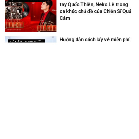
tay Quốc Thiên, Neko Lê trong
ca khúc chủ đề của Chiến Sĩ Quả
Cảm
Hướng dẫn cách lấy vé miễn phí
SỰ KIỆN TRONG NƯỚC
concert Quốc gia ngày 1/9 tại
sân vận động Mỹ Đình
XEM THÊM
Trang chủ
Sự Kiện
Khám Phá
Người Trong Ngành
Lịch Trình