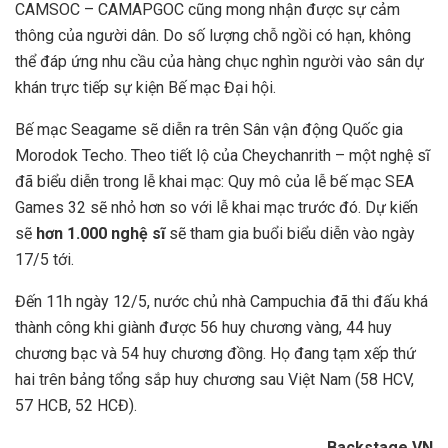
CAMSOC – CAMAPGOC cũng mong nhận được sự cảm
thông của người dân. Do số lượng chỗ ngồi có hạn, không
thể đáp ứng nhu cầu của hàng chục nghìn người vào sân dự
khán trực tiếp sự kiện Bế mạc Đại hội.
Bế mạc Seagame sẽ diễn ra trên Sân vận động Quốc gia
Morodok Techo. Theo tiết lộ của Cheychanrith – một nghệ sĩ
đã biểu diễn trong lễ khai mạc: Quy mô của lễ bế mạc SEA
Games 32 sẽ nhỏ hơn so với lễ khai mạc trước đó. Dự kiến
sẽ
hơn 1.000 nghệ sĩ
sẽ tham gia buổi biểu diễn vào ngày
17/5 tới.
Đến 11h ngày 12/5, nước chủ nhà Campuchia đã thi đấu khá
thành công khi giành được 56 huy chương vàng, 44 huy
chương bạc và 54 huy chương đồng. Họ đang tạm xếp thứ
hai trên bảng tổng sắp huy chương sau Việt Nam (58 HCV,
57 HCB, 52 HCĐ).
Backstage VN