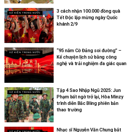
3 cách nhận 100.000 đồng quà
SỰ KIỆN TRONG NƯỚC
Tết Độc lập mừng ngày Quốc
khánh 2/9
“95 năm Cờ Đảng soi đường” –
SỰ KIỆN TRONG NƯỚC
Kể chuyện lịch sử bằng công
nghệ và trải nghiệm đa giác quan
Tập 4 Sao Nhập Ngũ 2025: Jun
SỰ KIỆN TRONG NƯỚC
Phạm bất ngờ trở lại, Hòa Minzy
trình diễn Bắc Bling phiên bản
thao trường
Nhạc sĩ Nguyễn Văn Chung bắt
SỰ KIỆN TRONG NƯỚC