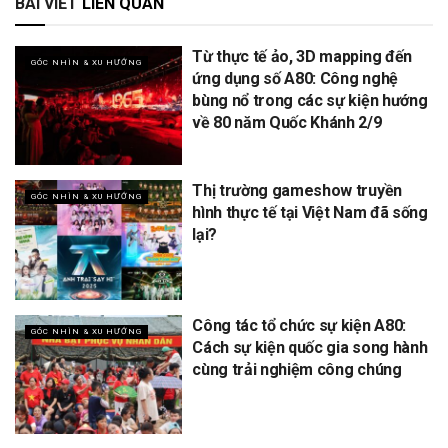
BÀI VIẾT
LIÊN QUAN
Từ thực tế ảo, 3D mapping đến
GÓC NHÌN & XU HƯỚNG
ứng dụng số A80: Công nghệ
bùng nổ trong các sự kiện hướng
về 80 năm Quốc Khánh 2/9
Thị trường gameshow truyền
GÓC NHÌN & XU HƯỚNG
hình thực tế tại Việt Nam đã sống
lại?
Công tác tổ chức sự kiện A80:
GÓC NHÌN & XU HƯỚNG
Cách sự kiện quốc gia song hành
cùng trải nghiệm công chúng