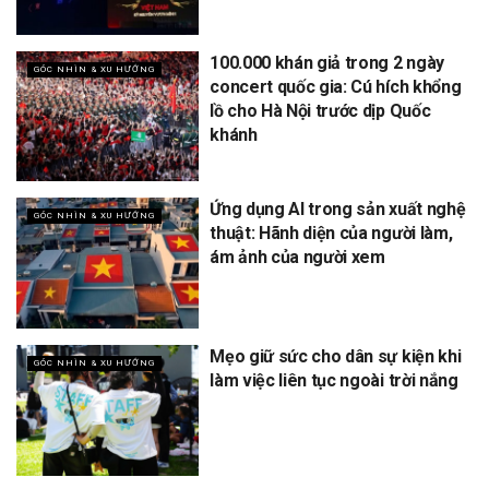
100.000 khán giả trong 2 ngày
GÓC NHÌN & XU HƯỚNG
concert quốc gia: Cú hích khổng
lồ cho Hà Nội trước dịp Quốc
khánh
Ứng dụng AI trong sản xuất nghệ
GÓC NHÌN & XU HƯỚNG
thuật: Hãnh diện của người làm,
ám ảnh của người xem
Mẹo giữ sức cho dân sự kiện khi
GÓC NHÌN & XU HƯỚNG
làm việc liên tục ngoài trời nắng