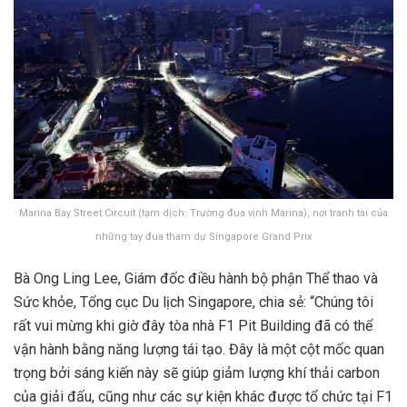
Marina Bay Street Circuit (tạm dịch: Trường đua vịnh Marina), nơi tranh tài của
những tay đua tham dự Singapore Grand Prix
Bà Ong Ling Lee, Giám đốc điều hành bộ phận Thể thao và
Sức khỏe, Tổng cục Du lịch Singapore, chia sẻ: “Chúng tôi
rất vui mừng khi giờ đây tòa nhà F1 Pit Building đã có thể
vận hành bằng năng lượng tái tạo. Đây là một cột mốc quan
trọng bởi sáng kiến này sẽ giúp giảm lượng khí thải carbon
của giải đấu, cũng như các sự kiện khác được tổ chức tại F1