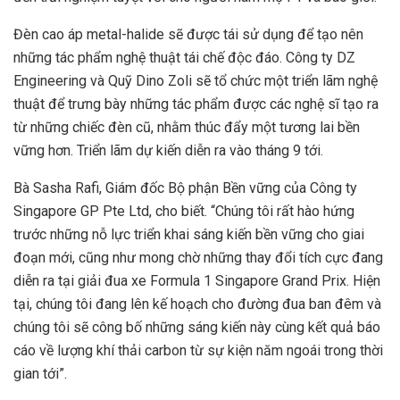
Đèn cao áp metal-halide sẽ được tái sử dụng để tạo nên
những tác phẩm nghệ thuật tái chế độc đáo. Công ty DZ
Engineering và Quỹ Dino Zoli sẽ tổ chức một triển lãm nghệ
thuật để trưng bày những tác phẩm được các nghệ sĩ tạo ra
từ những chiếc đèn cũ, nhằm thúc đẩy một tương lai bền
vững hơn. Triển lãm dự kiến diễn ra vào tháng 9 tới.
Bà Sasha Rafi, Giám đốc Bộ phận Bền vững của Công ty
Singapore GP Pte Ltd, cho biết. “Chúng tôi rất hào hứng
trước những nỗ lực triển khai sáng kiến bền vững cho giai
đoạn mới, cũng như mong chờ những thay đổi tích cực đang
diễn ra tại giải đua xe Formula 1 Singapore Grand Prix. Hiện
tại, chúng tôi đang lên kế hoạch cho đường đua ban đêm và
chúng tôi sẽ công bố những sáng kiến này cùng kết quả báo
cáo về lượng khí thải carbon từ sự kiện năm ngoái trong thời
gian tới”.