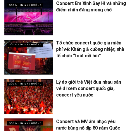
Concert Em Xinh Say Hi và những
GÓC NHÌN & XU HƯỚNG
điểm nhấn đáng mong chờ
Tổ chức concert quốc gia miễn
GÓC NHÌN & XU HƯỚNG
phí vé: Khán giả cuồng nhiệt, nhà
tổ chức “toát mồ hôi”
Lý do giới trẻ Việt đua nhau săn
GÓC NHÌN & XU HƯỚNG
vé đi xem concert quốc gia,
concert yêu nước
Concert và MV âm nhạc yêu
GÓC NHÌN & XU HƯỚNG
nước bùng nổ dịp 80 năm Quốc