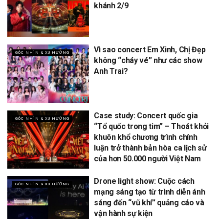
khánh 2/9
Vì sao concert Em Xinh, Chị Đẹp
GÓC NHÌN & XU HƯỚNG
không “cháy vé” như các show
Anh Trai?
Case study: Concert quốc gia
GÓC NHÌN & XU HƯỚNG
“Tổ quốc trong tim” – Thoát khỏi
khuôn khổ chương trình chính
luận trở thành bản hòa ca lịch sử
của hơn 50.000 người Việt Nam
Drone light show: Cuộc cách
GÓC NHÌN & XU HƯỚNG
mạng sáng tạo từ trình diễn ánh
sáng đến “vũ khí” quảng cáo và
vận hành sự kiện