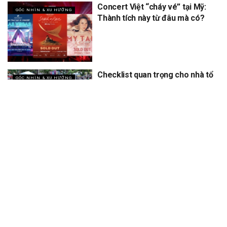
Concert Việt “cháy vé” tại Mỹ:
GÓC NHÌN & XU HƯỚNG
Thành tích này từ đâu mà có?
Checklist quan trọng cho nhà tổ
GÓC NHÌN & XU HƯỚNG
chức khi làm sự kiện ngoài trời
vào mùa hè nắng nóng
XEM THÊM
Trang chủ
Sự Kiện
Khám Phá
Người Trong Ngành
Lịch Trình