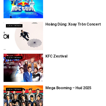
Hoàng Dũng: Xoay Tròn Concert
LỊCH TRÌNH
KFC Zestival
LỊCH TRÌNH
Mega Booming – Huế 2025
LỊCH TRÌNH