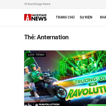
Về Backstage News
TRANG CHỦ
SỰ KIỆN
KH
Thẻ:
Anternation
LỊCH TRÌNH