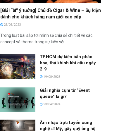
[Giải “bí” ý tưởng] Chủ đề Cigar & Wine – Sự kiện
dành cho khách hàng nam giới cao cấp
25/03/2023
Trong loạt bài sắp tới mình sẽ chia sẻ chi tiết về các
concept và theme trong sự kiện với...
TP.HCM dự kiến bắn pháo
hoa, thả khinh khí cầu ngày
2-9
19/08/2023
Giải nghĩa cụm từ “Event
queue” là gì?
23/04/2024
Âm nhạc trực tuyến cùng
nghệ sĩ Mỹ, gây quỹ ủng hộ