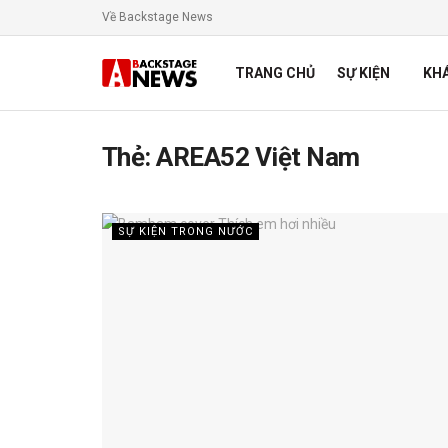
Về Backstage News
TRANG CHỦ
SỰ KIỆN
KH
Thẻ:
AREA52 Việt Nam
SỰ KIỆN TRONG NƯỚC