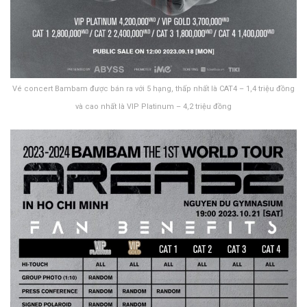
Vé concert Bambam được bán ra với 5 hạng, thấp nhất là CAT4 – 1,4 triệu đồng
và cao nhất là VIP Platinum – 4,2 triệu đồng