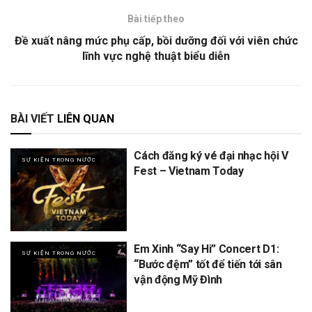
Bài tiếp theo
Đề xuất nâng mức phụ cấp, bồi dưỡng đối với viên chức
lĩnh vực nghệ thuật biểu diễn
BÀI VIẾT
LIÊN QUAN
Cách đăng ký vé đại nhạc hội V
SỰ KIỆN TRONG NƯỚC
Fest – Vietnam Today
Em Xinh “Say Hi” Concert D1:
SỰ KIỆN TRONG NƯỚC
“Bước đệm” tốt để tiến tới sân
vận động Mỹ Đình