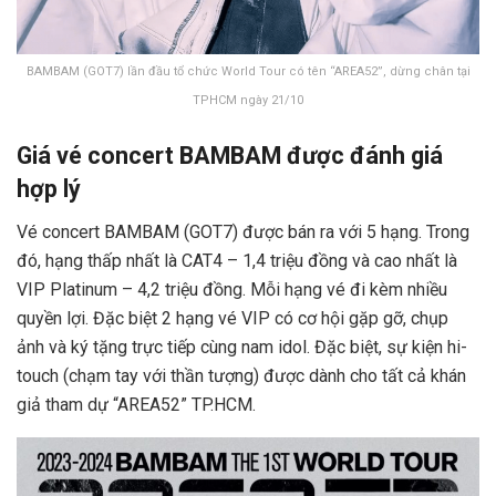
BAMBAM (GOT7) lần đầu tổ chức World Tour có tên “AREA52”, dừng chân tại
TPHCM ngày 21/10
Giá vé concert BAMBAM được đánh giá
hợp lý
Vé concert BAMBAM (GOT7) được bán ra với 5 hạng. Trong
đó, hạng thấp nhất là CAT4 – 1,4 triệu đồng và cao nhất là
VIP Platinum – 4,2 triệu đồng. Mỗi hạng vé đi kèm nhiều
quyền lợi. Đặc biệt 2 hạng vé VIP có cơ hội gặp gỡ, chụp
ảnh và ký tặng trực tiếp cùng nam idol. Đặc biệt, sự kiện hi-
touch (chạm tay với thần tượng) được dành cho tất cả khán
giả tham dự “AREA52” TP.HCM.