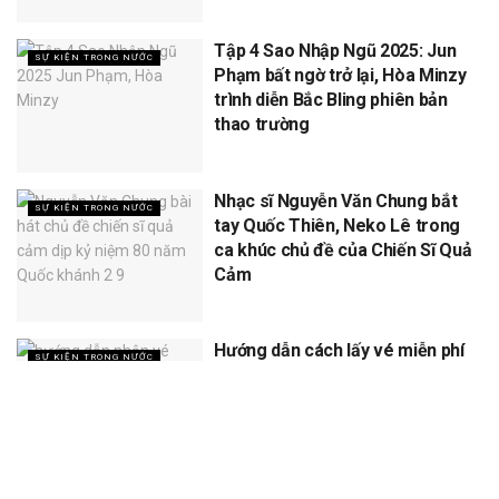
Tập 4 Sao Nhập Ngũ 2025: Jun
SỰ KIỆN TRONG NƯỚC
Phạm bất ngờ trở lại, Hòa Minzy
trình diễn Bắc Bling phiên bản
thao trường
Nhạc sĩ Nguyễn Văn Chung bắt
SỰ KIỆN TRONG NƯỚC
tay Quốc Thiên, Neko Lê trong
ca khúc chủ đề của Chiến Sĩ Quả
Cảm
Hướng dẫn cách lấy vé miễn phí
SỰ KIỆN TRONG NƯỚC
concert Quốc gia ngày 1/9 tại
sân vận động Mỹ Đình