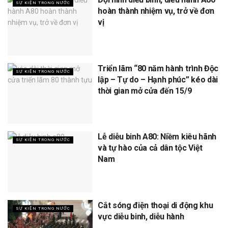
SỰ KIỆN TRONG NƯỚC
hoàn thành nhiệm vụ, trở về đơn
vị
Triển lãm “80 năm hành trình Độc
SỰ KIỆN TRONG NƯỚC
lập – Tự do – Hạnh phúc” kéo dài
thời gian mở cửa đến 15/9
Lễ diễu binh A80: Niềm kiêu hãnh
SỰ KIỆN TRONG NƯỚC
và tự hào của cả dân tộc Việt
Nam
Cắt sóng điện thoại di động khu
SỰ KIỆN TRONG NƯỚC
vực diễu binh, diễu hành