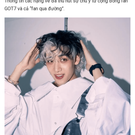
Thông tin các hạng vé đã thu hút sự chú ý từ cộng đồng fan
GOT7 và cả “fan qua đường”.