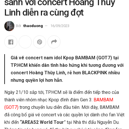
sánh với concert Hoàng Thùy
Linh diễn ra cùng đợt
Bởi
thaoduong
16/09/2023
Giá vé concert nam idol Kpop BAMBAM (GOT7) tại
TP.HCM khiến dân tình hào hứng khi tương đương với
concert Hoàng Thùy Linh, rẻ hơn BLACKPINK nhiều
nhưng quyền lợi hơn hẳn.
Ngày 21/10 sắp tới, TP.HCM sẽ là điểm đến tiếp theo của
thành viên nhóm nhạc Kpop đình đám Gen 3:
BAMBAM
(GOT7)
trong chuyến lưu diễn đầu tiên. Mới đây, BAMBAM
đã công bố giá vé concert và các quyền lợi dành cho fan Việt
khi đến
“AREA52 World Tour
” tại Nhà thi đấu Nguyễn Du.