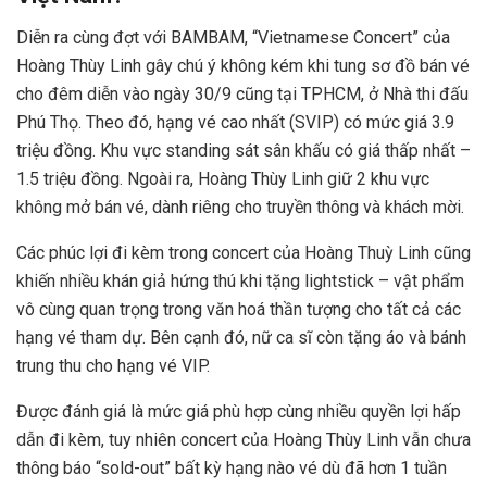
Diễn ra cùng đợt với BAMBAM, “Vietnamese Concert” của
Hoàng Thùy Linh gây chú ý không kém khi tung sơ đồ bán vé
cho đêm diễn vào ngày 30/9 cũng tại TPHCM, ở Nhà thi đấu
Phú Thọ. Theo đó, hạng vé cao nhất (SVIP) có mức giá 3.9
triệu đồng. Khu vực standing sát sân khấu có giá thấp nhất –
1.5 triệu đồng. Ngoài ra, Hoàng Thùy Linh giữ 2 khu vực
không mở bán vé, dành riêng cho truyền thông và khách mời.
Các phúc lợi đi kèm trong concert của Hoàng Thuỳ Linh cũng
khiến nhiều khán giả hứng thú khi tặng lightstick – vật phẩm
vô cùng quan trọng trong văn hoá thần tượng cho tất cả các
hạng vé tham dự. Bên cạnh đó, nữ ca sĩ còn tặng áo và bánh
trung thu cho hạng vé VIP.
Được đánh giá là mức giá phù hợp cùng nhiều quyền lợi hấp
dẫn đi kèm, tuy nhiên concert của Hoàng Thùy Linh vẫn chưa
thông báo “sold-out” bất kỳ hạng nào vé dù đã hơn 1 tuần