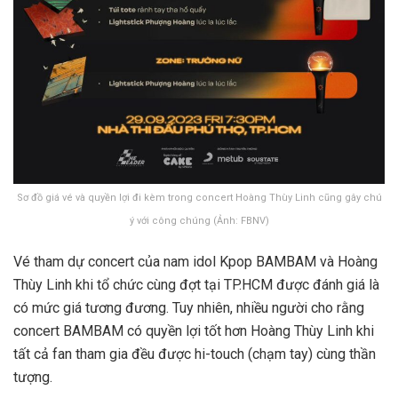
Sơ đồ giá vé và quyền lợi đi kèm trong concert Hoàng Thùy Linh cũng gây chú
ý với công chúng (Ảnh: FBNV)
Vé tham dự concert của nam idol Kpop BAMBAM và Hoàng
Thùy Linh khi tổ chức cùng đợt tại TP.HCM được đánh giá là
có mức giá tương đương. Tuy nhiên, nhiều người cho rằng
concert BAMBAM có quyền lợi tốt hơn Hoàng Thùy Linh khi
tất cả fan tham gia đều được hi-touch (chạm tay) cùng thần
tượng.