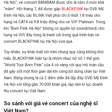
Hà Nội”, vé concert BAMBAM được cho là nằm ở mức khá
“mềm”. Hồi tháng 7, để được gặp
BLACKPINK
tại SVĐ Mỹ
Đình Hà Nội, các BLINK Việt phải chi ít nhất 1.8 triệu cho
hạng vé CAT4 và 9.8 triệu đồng cho vé VIP Platinum. Trong
khi “Born Pink Hà Nội” không có quyền lợi soundcheck cho
hạng vé VIP, đây từng là tranh cãi trong quá trình bán vé
concert BLACKPINK tại Hà Nội vừa qua.
Tuy nhiên, sự khác biệt nói trên chung quy cũng không khó
hiểu. BLACKPINK hiện tại là nhóm nhạc nữ số 1 thế giới.
“World Tour Born Pink” của 4 cô nàng với quy mô toàn cầu
đã gây sốt một thời gian dài khi công bố dừng chân tại Việt
Nam. Bằng chứng là cả 2 đêm diễn đã lấp đầy SVĐ Mỹ Đình
Hà Nội với tổng gần 70.000 khán giả, lập nên kỉ lục doanh
thu concert tại Việt Nam.
So sánh với giá vé concert của nghệ sĩ
Việt Nam?