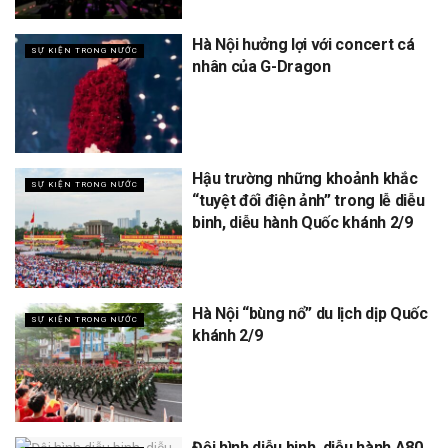
Hà Nội hưởng lợi với concert cá
SỰ KIỆN TRONG NƯỚC
nhân của G-Dragon
Hậu trường những khoảnh khắc
SỰ KIỆN TRONG NƯỚC
“tuyệt đối điện ảnh” trong lễ diễu
binh, diễu hành Quốc khánh 2/9
Hà Nội “bùng nổ” du lịch dịp Quốc
SỰ KIỆN TRONG NƯỚC
khánh 2/9
Đội hình diễu binh, diễu hành A80