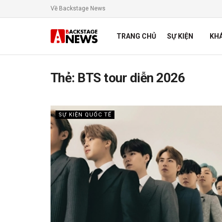
Về Backstage News
TRANG CHỦ
SỰ KIỆN
KH
Thẻ:
BTS tour diễn 2026
SỰ KIỆN QUỐC TẾ