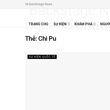
Về Backstage News
TRANG CHỦ
SỰ KIỆN
KHÁM PHÁ
NGƯỜ
Thẻ:
Chi Pu
SỰ KIỆN QUỐC TẾ