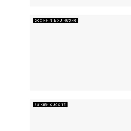
GÓC NHÌN & XU HƯỚNG
SỰ KIỆN QUỐC TẾ