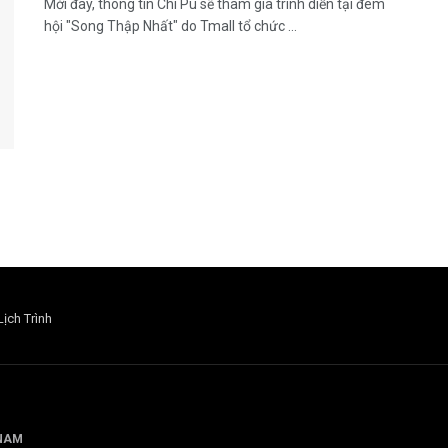
Mới đây, thông tin Chi Pu sẽ tham gia trình diễn tại đêm
hội "Song Thập Nhất" do Tmall tổ chức ...
Lịch Trình
 NAM