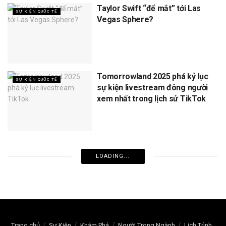
Taylor Swift “để mắt” tới Las
SỰ KIỆN QUỐC TẾ
Vegas Sphere?
Tomorrowland 2025 phá kỷ lục
SỰ KIỆN QUỐC TẾ
sự kiện livestream đông người
xem nhất trong lịch sử TikTok
LOADING...
Trang chủ
Sự Kiện
Khám Phá
Người Trong Ngành
Lịch Trình