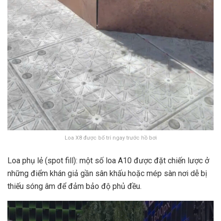
Loa X8 được bố trí ngay trước hồ bơi
Loa phụ lẻ (spot fill): một số loa A10 được đặt chiến lược ở
những điểm khán giả gần sân khấu hoặc mép sàn nơi dễ bị
thiếu sóng âm để đảm bảo độ phủ đều.