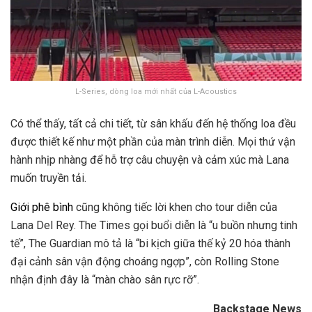
L-Series, dòng loa mới nhất của L-Acoustics
Có thể thấy, tất cả chi tiết, từ sân khấu đến hệ thống loa đều
được thiết kế như một phần của màn trình diễn. Mọi thứ vận
hành nhịp nhàng để hỗ trợ câu chuyện và cảm xúc mà Lana
muốn truyền tải.
Giới phê bình
cũng không tiếc lời khen cho tour diễn của
Lana Del Rey. The Times gọi buổi diễn là “u buồn nhưng tinh
tế”, The Guardian mô tả là “bi kịch giữa thế kỷ 20 hóa thành
đại cảnh sân vận động choáng ngợp”, còn Rolling Stone
nhận định đây là “màn chào sân rực rỡ”.
Backstage News