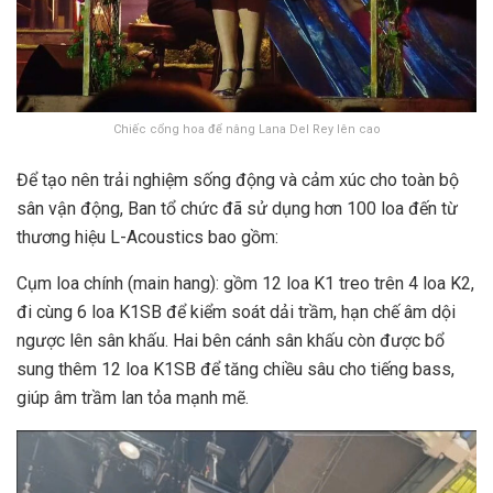
Chiếc cổng hoa để nâng Lana Del Rey lên cao
Để tạo nên trải nghiệm sống động và cảm xúc cho toàn bộ
sân vận động, Ban tổ chức đã sử dụng hơn 100 loa đến từ
thương hiệu L-Acoustics bao gồm:
Cụm loa chính (main hang): gồm 12 loa K1 treo trên 4 loa K2,
đi cùng 6 loa K1SB để kiểm soát dải trầm, hạn chế âm dội
ngược lên sân khấu. Hai bên cánh sân khấu còn được bổ
sung thêm 12 loa K1SB để tăng chiều sâu cho tiếng bass,
giúp âm trầm lan tỏa mạnh mẽ.