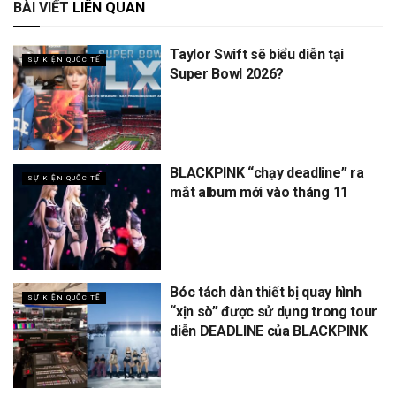
BÀI VIẾT
LIÊN QUAN
Taylor Swift sẽ biểu diễn tại
SỰ KIỆN QUỐC TẾ
Super Bowl 2026?
BLACKPINK “chạy deadline” ra
SỰ KIỆN QUỐC TẾ
mắt album mới vào tháng 11
Bóc tách dàn thiết bị quay hình
SỰ KIỆN QUỐC TẾ
“xịn sò” được sử dụng trong tour
diễn DEADLINE của BLACKPINK