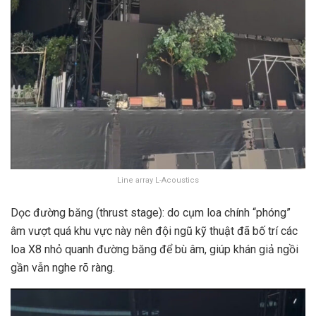
Line array L-Acoustics
Dọc đường băng (thrust stage): do cụm loa chính “phóng”
âm vượt quá khu vực này nên đội ngũ kỹ thuật đã bố trí các
loa X8 nhỏ quanh đường băng để bù âm, giúp khán giả ngồi
gần vẫn nghe rõ ràng.