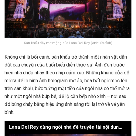
Sân khấu đầy mơ mộng của Lana Del Rey (Ảnh: Stufish)
Không chỉ là bối cảnh, sân khấu trở thành một nhân vật dẫn
dắt câu chuyện của buổi biểu diễn thực sự. Ánh đèn trước
hiên nhà chớp nháy theo nhịp cảm xúc. Những khung cửa sổ
mở ra để lộ hình ảnh hologram mờ ảo, hoa bất ngờ mọc lên
trên sân khấu, bức tường mặt tiền của ngôi nhà có thể mở ra
như một ngôi nhà búp bê, để lộ căn bếp nhỏ xinh – nơi sau
đó bùng cháy bằng hiệu ứng ánh sáng rồi lại trở về vẻ yên
bình.
Lana Del Rey dùng ngôi nhà để truyền tải nội dung chương trình