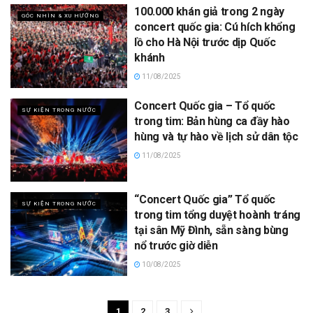
100.000 khán giả trong 2 ngày
GÓC NHÌN & XU HƯỚNG
concert quốc gia: Cú hích khổng
lồ cho Hà Nội trước dịp Quốc
khánh
11/08/2025
Concert Quốc gia – Tổ quốc
SỰ KIỆN TRONG NƯỚC
trong tim: Bản hùng ca đầy hào
hùng và tự hào về lịch sử dân tộc
11/08/2025
“Concert Quốc gia” Tổ quốc
SỰ KIỆN TRONG NƯỚC
trong tim tổng duyệt hoành tráng
tại sân Mỹ Đình, sẵn sàng bùng
nổ trước giờ diễn
10/08/2025
1
2
3