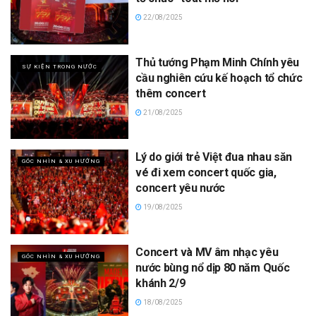
22/08/2025
Thủ tướng Phạm Minh Chính yêu
SỰ KIỆN TRONG NƯỚC
cầu nghiên cứu kế hoạch tổ chức
thêm concert
21/08/2025
Lý do giới trẻ Việt đua nhau săn
GÓC NHÌN & XU HƯỚNG
vé đi xem concert quốc gia,
concert yêu nước
19/08/2025
Concert và MV âm nhạc yêu
GÓC NHÌN & XU HƯỚNG
nước bùng nổ dịp 80 năm Quốc
khánh 2/9
18/08/2025