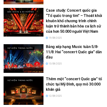
Case study: Concert quốc gia
GÓC NHÌN & XU HƯỚNG
“Tổ quốc trong tim” – Thoát khỏi
khuôn khổ chương trình chính
luận trở thành bản hòa ca lịch sử
của hơn 50.000 người Việt Nam
19/08/2025
Bảng xếp hạng Music tuần 5/8-
SỰ KIỆN TRONG NƯỚC
11/8: Hai “concert Quốc gia” dẫn
đầu
13/08/2025
Thêm một “concert Quốc gia” tổ
SỰ KIỆN TRONG NƯỚC
chức tại Mỹ Đình, quy mô 30.000
khán giả
12/08/2025