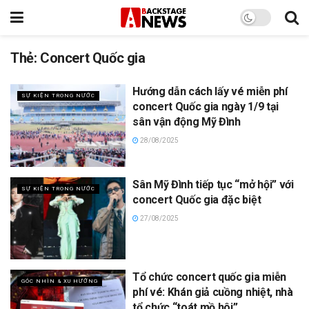
Thẻ:
Concert Quốc gia
Hướng dẫn cách lấy vé miễn phí
SỰ KIỆN TRONG NƯỚC
concert Quốc gia ngày 1/9 tại
sân vận động Mỹ Đình
28/08/2025
Sân Mỹ Đình tiếp tục “mở hội” với
SỰ KIỆN TRONG NƯỚC
concert Quốc gia đặc biệt
27/08/2025
Tổ chức concert quốc gia miễn
GÓC NHÌN & XU HƯỚNG
phí vé: Khán giả cuồng nhiệt, nhà
tổ chức “toát mồ hôi”