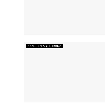
GÓC NHÌN & XU HƯỚNG