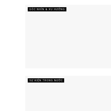
GÓC NHÌN & XU HƯỚNG
SỰ KIỆN TRONG NƯỚC