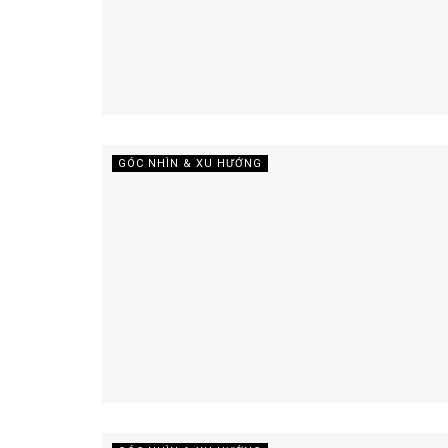
GÓC NHÌN & XU HƯỚNG