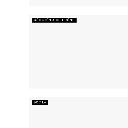
GÓC NHÌN & XU HƯỚNG
ĐỘC LẠ