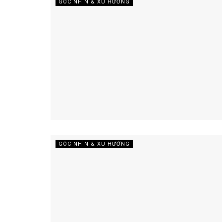
GÓC NHÌN & XU HƯỚNG
GÓC NHÌN & XU HƯỚNG