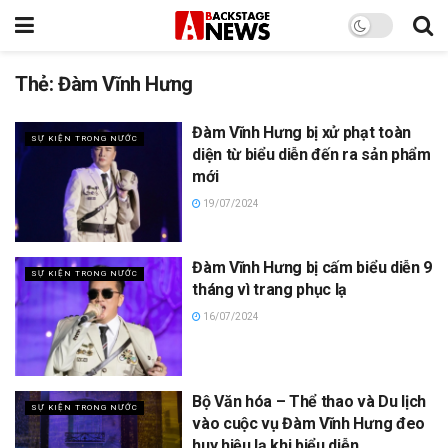
Thẻ:
Đàm Vĩnh Hưng
Đàm Vĩnh Hưng bị xử phạt toàn
SỰ KIỆN TRONG NƯỚC
diện từ biểu diễn đến ra sản phẩm
mới
19/07/2024
Đàm Vĩnh Hưng bị cấm biểu diễn 9
SỰ KIỆN TRONG NƯỚC
tháng vì trang phục lạ
16/07/2024
Bộ Văn hóa – Thể thao và Du lịch
SỰ KIỆN TRONG NƯỚC
vào cuộc vụ Đàm Vĩnh Hưng đeo
huy hiệu lạ khi biểu diễn