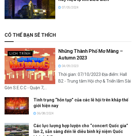
07/05/2024
CÓ THỂ BẠN SẼ THÍCH
Những Thành Phố Mơ Màng –
LỊCH TRÌNH
Autumn 2023
04/09/2023
Thời gian: 07/10/2023 Địa điểm: Hall
B2 - Trung tâm Hội chợ & Triển lãm Sài
Gòn S.E.C.C - Quận 7,...
Tình trạng “hỗn tạp” của các lễ hội trên khắp thế
giới hiện nay
06/08/2024
Các lực lượng hợp luyện cho “concert Quốc gia”
lần 2, sẵn sàng đến lễ diễu binh kỷ niệm Quốc