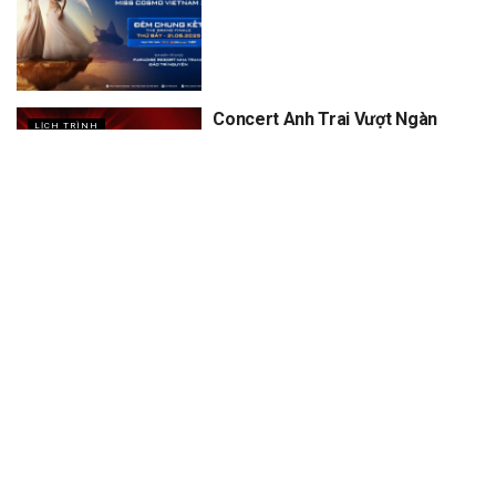
Concert Anh Trai Vượt Ngàn
LỊCH TRÌNH
Chông Gai D5, D6
XEM THÊM
Trang chủ
Sự Kiện
Khám Phá
Người Trong Ngành
Lịch Trình