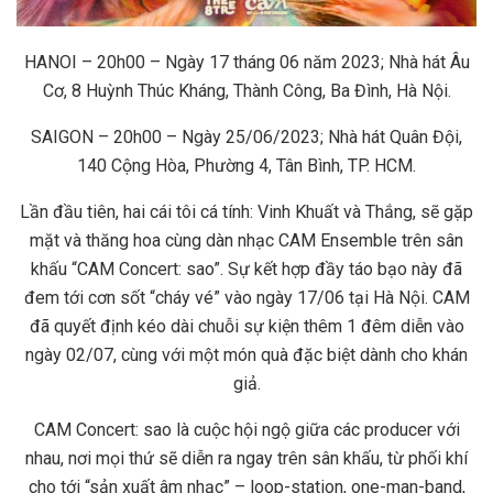
HANOI – 20h00 – Ngày 17 tháng 06 năm 2023; Nhà hát Âu
Cơ, 8 Huỳnh Thúc Kháng, Thành Công, Ba Đình, Hà Nội.
SAIGON – 20h00 – Ngày 25/06/2023; Nhà hát Quân Đội,
140 Cộng Hòa, Phường 4, Tân Bình, TP. HCM.
Lần đầu tiên, hai cái tôi cá tính: Vinh Khuất và Thắng, sẽ gặp
mặt và thăng hoa cùng dàn nhạc CAM Ensemble trên sân
khấu “CAM Concert: sao”. Sự kết hợp đầy táo bạo này đã
đem tới cơn sốt “cháy vé” vào ngày 17/06 tại Hà Nội. CAM
đã quyết định kéo dài chuỗi sự kiện thêm 1 đêm diễn vào
ngày 02/07, cùng với một món quà đặc biệt dành cho khán
giả.
CAM Concert: sao là cuộc hội ngộ giữa các producer với
nhau, nơi mọi thứ sẽ diễn ra ngay trên sân khấu, từ phối khí
cho tới “sản xuất âm nhạc” – loop-station, one-man-band,