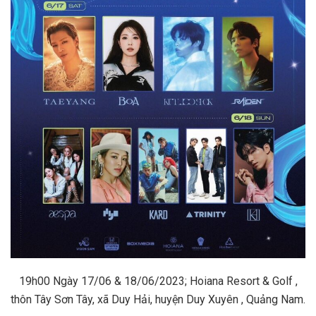
19h00 Ngày 17/06 & 18/06/2023; Hoiana Resort & Golf ,
thôn Tây Sơn Tây, xã Duy Hải, huyện Duy Xuyên , Quảng Nam.