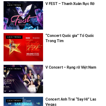
V FEST – Thanh Xuân Rực Rỡ
LỊCH TRÌNH
“Concert Quốc gia” Tổ Quốc
LỊCH TRÌNH
Trong Tim
V Concert – Rạng rỡ Việt Nam
LỊCH TRÌNH
Concert Anh Trai “Say Hi” Las
LỊCH TRÌNH
Vegas