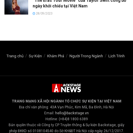
“The Eras Tour Movie” của Taylor Swift công bố
ngày khởi chiếu tại Việt Nam
28/09/2023
Trang chủ
Sự Kiện
Khám Phá
Người Trong Ngành
Lịch Trình
TRANG MẠNG XÃ HỘI NGÀNH TỔ CHỨC SỰ KIỆN TẠI VIỆT NAM
Địa chỉ văn phòng: 43A Vạn Phúc, Kim Mã, Ba Đình, Hà Nội
Email:
hello@backstage.vn
Hotline: (+84)8 1800 6389
Bản quyền thuộc về Công ty CP Truyền thông & Sự kiện Backstage, giấy
phép ĐKKD số 0108104540 do Sở KH&ĐT Hà Nội cấp ngày 26/12/2017.