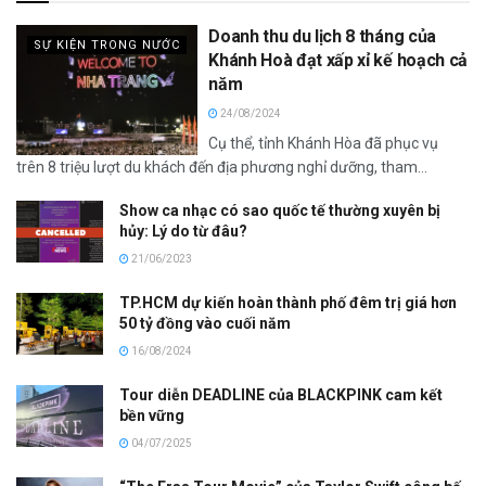
Doanh thu du lịch 8 tháng của
SỰ KIỆN TRONG NƯỚC
Khánh Hoà đạt xấp xỉ kế hoạch cả
năm
24/08/2024
Cụ thể, tỉnh Khánh Hòa đã phục vụ
trên 8 triệu lượt du khách đến địa phương nghỉ dưỡng, tham...
Show ca nhạc có sao quốc tế thường xuyên bị
hủy: Lý do từ đâu?
21/06/2023
TP.HCM dự kiến hoàn thành phố đêm trị giá hơn
50 tỷ đồng vào cuối năm
16/08/2024
Tour diễn DEADLINE của BLACKPINK cam kết
bền vững
04/07/2025