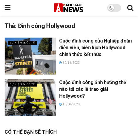
Thẻ:
Đình công Hollywood
Cuộc đình công của Nghiệp đoàn
SỰ KIỆN QUỐC TẾ
diễn viên, biên kịch Hollywood
chính thức kết thúc
10/11/2023
Cuộc đình công ảnh hưởng thế
SỰ KIỆN QUỐC TẾ
nào tới các lễ trao giải
Hollywood?
10/08/2023
CÓ THỂ BẠN SẼ THÍCH