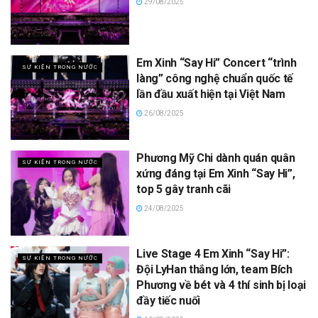
29/08/2025
Em Xinh “Say Hi” Concert “trình
SỰ KIỆN TRONG NƯỚC
làng” công nghệ chuẩn quốc tế
lần đầu xuất hiện tại Việt Nam
26/08/2025
Phương Mỹ Chi dành quán quân
SỰ KIỆN TRONG NƯỚC
xứng đáng tại Em Xinh “Say Hi”,
top 5 gây tranh cãi
24/08/2025
Live Stage 4 Em Xinh “Say Hi”:
SỰ KIỆN TRONG NƯỚC
Đội LyHan thắng lớn, team Bích
Phương về bét và 4 thí sinh bị loại
đầy tiếc nuối