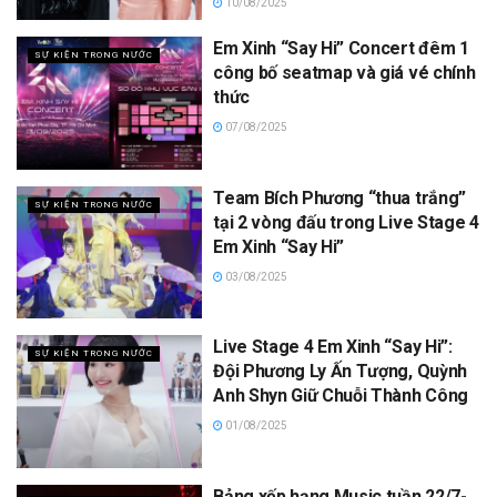
10/08/2025
Em Xinh “Say Hi” Concert đêm 1
SỰ KIỆN TRONG NƯỚC
công bố seatmap và giá vé chính
thức
07/08/2025
Team Bích Phương “thua trắng”
SỰ KIỆN TRONG NƯỚC
tại 2 vòng đấu trong Live Stage 4
Em Xinh “Say Hi”
03/08/2025
Live Stage 4 Em Xinh “Say Hi”:
SỰ KIỆN TRONG NƯỚC
Đội Phương Ly Ấn Tượng, Quỳnh
Anh Shyn Giữ Chuỗi Thành Công
01/08/2025
Bảng xếp hạng Music tuần 22/7-