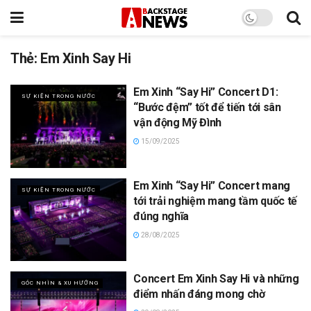
Thẻ:
Em Xinh Say Hi
Em Xinh “Say Hi” Concert D1:
SỰ KIỆN TRONG NƯỚC
“Bước đệm” tốt để tiến tới sân
vận động Mỹ Đình
15/09/2025
Em Xinh “Say Hi” Concert mang
SỰ KIỆN TRONG NƯỚC
tới trải nghiệm mang tầm quốc tế
đúng nghĩa
28/08/2025
Concert Em Xinh Say Hi và những
GÓC NHÌN & XU HƯỚNG
điểm nhấn đáng mong chờ