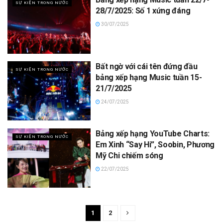
SỰ KIỆN TRONG NƯỚC
28/7/2025: Số 1 xứng đáng
30/07/2025
Bất ngờ với cái tên đứng đầu
SỰ KIỆN TRONG NƯỚC
bảng xếp hạng Music tuần 15-
21/7/2025
24/07/2025
Bảng xếp hạng YouTube Charts:
SỰ KIỆN TRONG NƯỚC
Em Xinh “Say Hi”, Soobin, Phương
Mỹ Chi chiếm sóng
22/07/2025
1
2