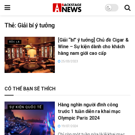
Thẻ:
Giải bí ý tưởng
[Giải “bí” ý tưởng] Chủ đề Cigar &
ĐỘC LẠ
Wine – Sự kiện dành cho khách
hàng nam giới cao cấp
25/03/2023
CÓ THỂ BẠN SẼ THÍCH
Hàng nghìn người đình công
SỰ KIỆN QUỐC TẾ
trước 1 tuần diễn ra khai mạc
Olympic Paris 2024
19/07/2024
Chỉ còn một tuần nữa là lễ khai mạc