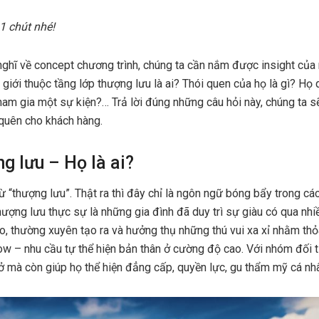
1 chút nhé!
nghĩ về concept chương trình, chúng ta cần nắm được insight củ
giới thuộc tầng lớp thượng lưu là ai? Thói quen của họ là gì? Họ 
am gia một sự kiện?… Trả lời đúng những câu hỏi này, chúng ta sẽ
quên cho khách hàng.
g lưu – Họ là ai?
ừ “thượng lưu”. Thật ra thì đây chỉ là ngôn ngữ bóng bẩy trong các
ượng lưu thực sự là những gia đình đã duy trì sự giàu có qua nhi
cao, thường xuyên tạo ra và hưởng thụ những thú vui xa xỉ nhằm th
w – nhu cầu tự thể hiện bản thân ở cường độ cao. Với nhóm đối t
ở mà còn giúp họ thể hiện đẳng cấp, quyền lực, gu thẩm mỹ cá n