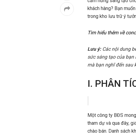
cảm hứng sáng tạo cho 
khách hàng? Bạn muốn 
trong kho lưu trữ ý tư
Tìm hiểu thêm về conc
Lưu ý:
Các nội dung bê
sức sáng tạo của bạn 
mà bạn nghĩ đến sau k
I. PHÂN TÍ
Một công ty BĐS mong m
tham dự và qua đây, giớ
chào bán. Danh sách kh