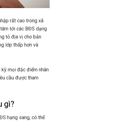
nhập rất cao trong xã
n tâm tới các BĐS dạng
ng tỏ địa vị cho bản
ng lớp thấp hơn và
t kỹ mọi đặc điểm nhân
 yêu cầu được tham
 gì?
BĐS hạng sang, có thể