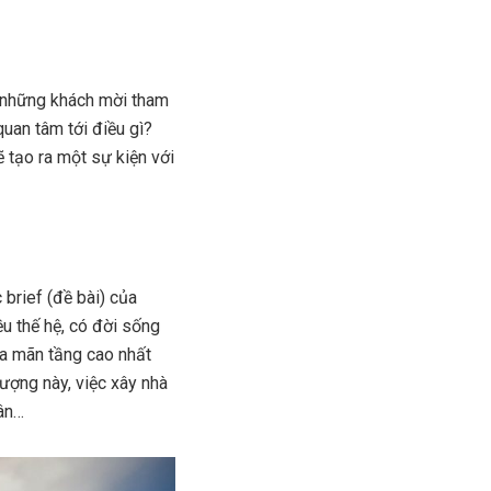
a những khách mời tham
quan tâm tới điều gì?
 tạo ra một sự kiện với
 brief (đề bài) của
ều thế hệ, có đời sống
ỏa mãn tầng cao nhất
ượng này, việc xây nhà
hân…