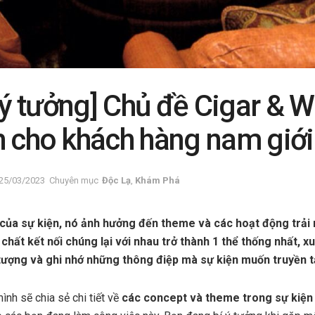
” ý tưởng] Chủ đề Cigar & 
h cho khách hàng nam giới
25/03/2023
Chuyên mục
Độc Lạ
,
Khám Phá
 của sự kiện, nó ảnh hưởng đến theme và các hoạt động trải
 chất kết nối chúng lại với nhau trở thành 1 thể thống nhất, 
tượng và ghi nhớ những thông điệp mà sự kiện muốn truyền tả
ình sẽ chia sẻ chi tiết về
các concept và theme trong sự kiện