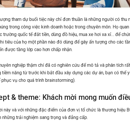
tượng tham dự buổi tiệc này chỉ đơn thuần là những người có thu 
chúng trong công việc kinh doanh hoặc trong chuyên môn. Họ qua
ọc trường quốc tế đắt tiền, dùng đồ hiệu, mua xe hơi xa xỉ… để chứ
 chi tiêu của họ một phần nào đó dùng để gây ấn tượng cho các tầ
n được tầng lớp cao hơn chấp nhận.
uyên nghiệp thậm chí đã có nghiên cứu để mô tả và phân tích rấ
 tiềm năng từ trước khi bắt đầu xây dựng các dự án, bạn có thể
ể phục vụ cho quá trình brainstorming).
ept & theme: Khách mời mong muốn điều
i này và với những đặc điểm của đơn vị tổ chức là thương hiệu 
 những trải nghiệm sang trọng và đẳng cấp.