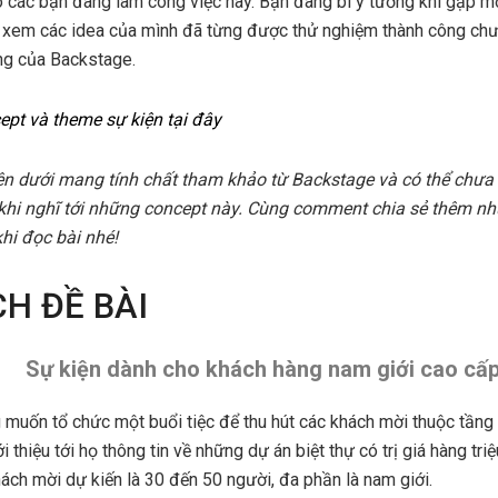
các bạn đang làm công việc này. Bạn đang bí ý tưởng khi gặp mộ
xem các idea của mình đã từng được thử nghiệm thành công ch
ởng của Backstage.
ept và theme sự kiện tại đây
n dưới mang tính chất tham khảo từ Backstage và có thể chưa
khi nghĩ tới những concept này. Cùng comment chia sẻ thêm n
hi đọc bài nhé!
CH ĐỀ BÀI
Sự kiện dành cho khách hàng nam giới cao cấ
uốn tổ chức một buổi tiệc để thu hút các khách mời thuộc tầng 
i thiệu tới họ thông tin về những dự án biệt thự có trị giá hàng t
ách mời dự kiến là 30 đến 50 người, đa phần là nam giới.