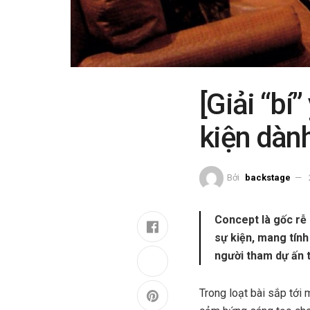
[Giải “bí
kiện dàn
Bởi
backstage
Concept là gốc rễ
sự kiện, mang tính
người tham dự ấn 
Trong loạt bài sắp tới m