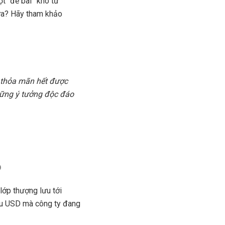
t “đề bài” khó từ
ưa? Hãy tham khảo
 thỏa mãn hết được
hững ý tưởng độc đáo
p
lớp thượng lưu tới
riệu USD mà công ty đang