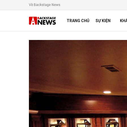
Về Backstage News
TRANG CHỦ
SỰ KIỆN
KH