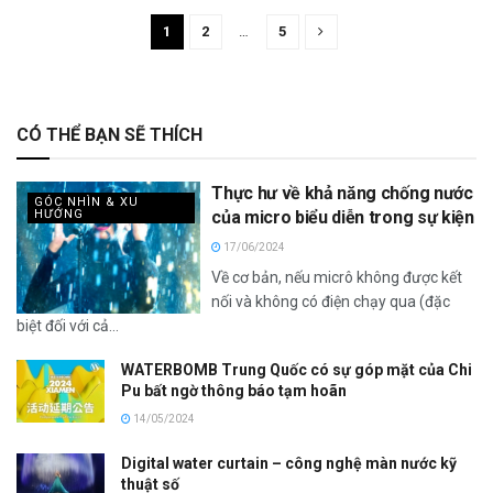
1
2
…
5
CÓ THỂ BẠN SẼ THÍCH
Thực hư về khả năng chống nước
GÓC NHÌN & XU
HƯỚNG
của micro biểu diễn trong sự kiện
17/06/2024
Về cơ bản, nếu micrô không được kết
nối và không có điện chạy qua (đặc
biệt đối với cả...
WATERBOMB Trung Quốc có sự góp mặt của Chi
Pu bất ngờ thông báo tạm hoãn
14/05/2024
Digital water curtain – công nghệ màn nước kỹ
thuật số