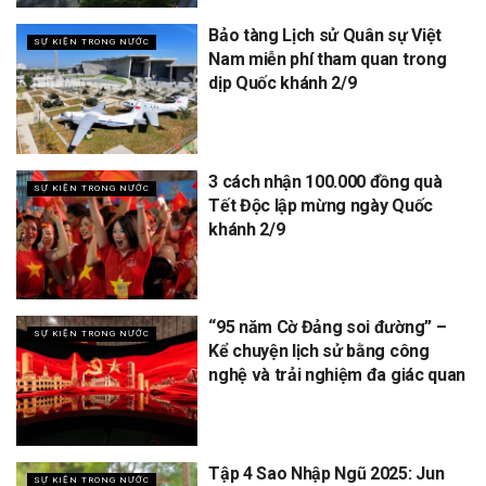
Bảo tàng Lịch sử Quân sự Việt
SỰ KIỆN TRONG NƯỚC
Nam miễn phí tham quan trong
dịp Quốc khánh 2/9
3 cách nhận 100.000 đồng quà
SỰ KIỆN TRONG NƯỚC
Tết Độc lập mừng ngày Quốc
khánh 2/9
“95 năm Cờ Đảng soi đường” –
SỰ KIỆN TRONG NƯỚC
Kể chuyện lịch sử bằng công
nghệ và trải nghiệm đa giác quan
Tập 4 Sao Nhập Ngũ 2025: Jun
SỰ KIỆN TRONG NƯỚC