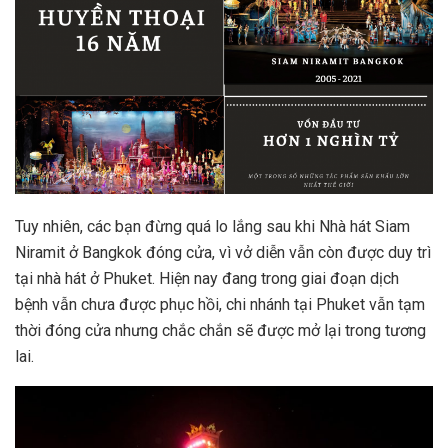
Tuy nhiên, các bạn đừng quá lo lắng sau khi Nhà hát Siam
Niramit ở Bangkok đóng cửa, vì vở diễn vẫn còn được duy trì
tại nhà hát ở Phuket. Hiện nay đang trong giai đoạn dịch
bệnh vẫn chưa được phục hồi, chi nhánh tại Phuket vẫn tạm
thời đóng cửa nhưng chắc chắn sẽ được mở lại trong tương
lai.