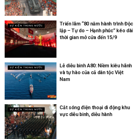
Triển lãm “80 năm hành trình Độc
SỰ KIỆN TRONG NƯỚC
lập – Tự do – Hạnh phúc” kéo dài
thời gian mở cửa đến 15/9
Lễ diễu binh A80: Niềm kiêu hãnh
SỰ KIỆN TRONG NƯỚC
và tự hào của cả dân tộc Việt
Nam
Cắt sóng điện thoại di động khu
SỰ KIỆN TRONG NƯỚC
vực diễu binh, diễu hành