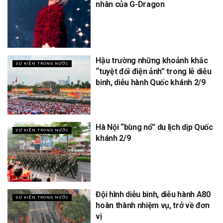
nhân của G-Dragon
Hậu trường những khoảnh khắc
SỰ KIỆN TRONG NƯỚC
“tuyệt đối điện ảnh” trong lễ diễu
binh, diễu hành Quốc khánh 2/9
Hà Nội “bùng nổ” du lịch dịp Quốc
SỰ KIỆN TRONG NƯỚC
khánh 2/9
Đội hình diễu binh, diễu hành A80
SỰ KIỆN TRONG NƯỚC
hoàn thành nhiệm vụ, trở về đơn
vị