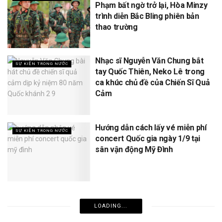
Phạm bất ngờ trở lại, Hòa Minzy
trình diễn Bắc Bling phiên bản
thao trường
Nhạc sĩ Nguyễn Văn Chung bắt
SỰ KIỆN TRONG NƯỚC
tay Quốc Thiên, Neko Lê trong
ca khúc chủ đề của Chiến Sĩ Quả
Cảm
Hướng dẫn cách lấy vé miễn phí
SỰ KIỆN TRONG NƯỚC
concert Quốc gia ngày 1/9 tại
sân vận động Mỹ Đình
LOADING...