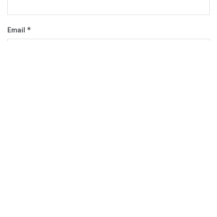
*
Email
Trang web
Trang chủ
Sự Kiện
Khám Phá
Người Trong Ngành
Lịch Trình