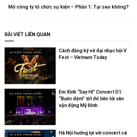
Mở công ty tổ chức sự kiện – Phần 1: Tại sao không?
BÀI VIẾT
LIÊN QUAN
Cách đăng ký vé đại nhạc hội V
SỰ KIỆN TRONG NƯỚC
Fest – Vietnam Today
Em Xinh “Say Hi” Concert D1:
SỰ KIỆN TRONG NƯỚC
“Bước đệm” tốt để tiến tới sân
vận động Mỹ Đình
Hà Nội hưởng lợi với concert cá
SỰ KIỆN TRONG NƯỚC