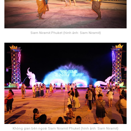
Siam Niramit Phuket (hình ảnh: Siam Niramit)
Không gian bên ngoài Siam Niramit Phuket (hình ảnh: Siam Niramit)