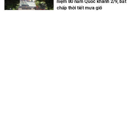
niệm 80 năm Quốc khánh 2/9, bất
chấp thời tiết mưa gió
XEM THÊM
Để lại một bình luận
Email của bạn sẽ không được hiển thị công khai.
Các trường bắt
*
buộc được đánh dấu
*
Bình luận