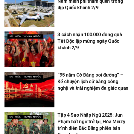
Nam miễn phí tham quan trong
dịp Quốc khánh 2/9
3 cách nhận 100.000 đồng quà
SỰ KIỆN TRONG NƯỚC
Tết Độc lập mừng ngày Quốc
khánh 2/9
“95 năm Cờ Đảng soi đường” –
SỰ KIỆN TRONG NƯỚC
Kể chuyện lịch sử bằng công
nghệ và trải nghiệm đa giác quan
Tập 4 Sao Nhập Ngũ 2025: Jun
SỰ KIỆN TRONG NƯỚC
Phạm bất ngờ trở lại, Hòa Minzy
trình diễn Bắc Bling phiên bản