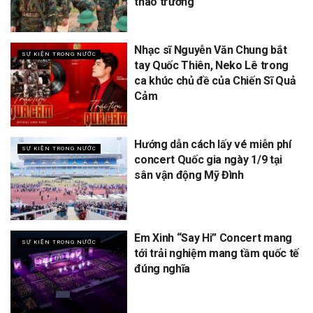
thao trường
Nhạc sĩ Nguyễn Văn Chung bắt
SỰ KIỆN TRONG NƯỚC
tay Quốc Thiên, Neko Lê trong
ca khúc chủ đề của Chiến Sĩ Quả
Cảm
Hướng dẫn cách lấy vé miễn phí
SỰ KIỆN TRONG NƯỚC
concert Quốc gia ngày 1/9 tại
sân vận động Mỹ Đình
Em Xinh “Say Hi” Concert mang
SỰ KIỆN TRONG NƯỚC
tới trải nghiệm mang tầm quốc tế
đúng nghĩa