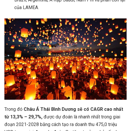
của LAMEA.
Trong đó
Châu Á Thái Bình Dương sẽ có CAGR cao nhất
từ 13,3% – 29,7%,
được dự đoán là nhanh nhất trong giai
đoạn 2021-2028 bằng cách tạo ra doanh thu 475,0 triệu