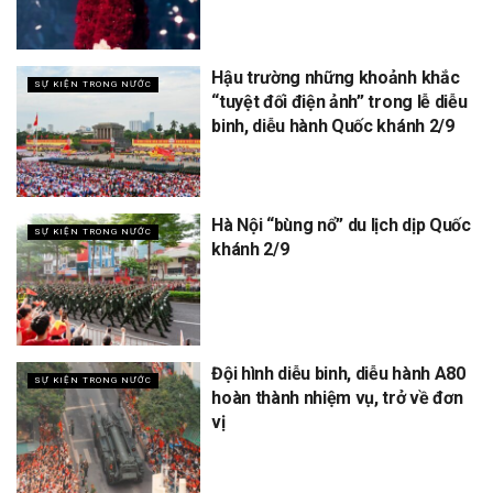
Hậu trường những khoảnh khắc
SỰ KIỆN TRONG NƯỚC
“tuyệt đối điện ảnh” trong lễ diễu
binh, diễu hành Quốc khánh 2/9
Hà Nội “bùng nổ” du lịch dịp Quốc
SỰ KIỆN TRONG NƯỚC
khánh 2/9
Đội hình diễu binh, diễu hành A80
SỰ KIỆN TRONG NƯỚC
hoàn thành nhiệm vụ, trở về đơn
vị