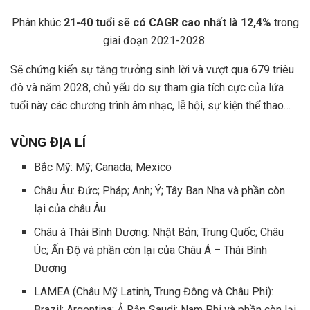
Phân khúc
21-40 tuổi sẽ có CAGR cao nhất là 12,4%
trong
giai đoạn 2021-2028.
Sẽ chứng kiến sự tăng trưởng sinh lời và vượt qua 679 triêu
đô và năm 2028, chủ yếu do sự tham gia tích cực của lứa
tuổi này các chương trình âm nhạc, lễ hội, sự kiện thể thao…
VÙNG ĐỊA LÍ
Bắc Mỹ: Mỹ; Canada; Mexico
Châu Âu: Đức; Pháp; Anh; Ý; Tây Ban Nha và phần còn
lại của châu Âu
Châu á Thái Bình Dương: Nhật Bản; Trung Quốc; Châu
Úc; Ấn Độ và phần còn lại của Châu Á – Thái Bình
Dương
LAMEA (Châu Mỹ Latinh, Trung Đông và Châu Phi):
Brazil; Argentina; Ả Rập Saudi; Nam Phi và phần còn lại