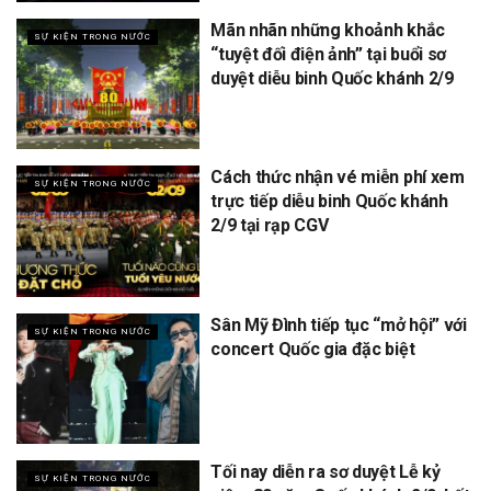
Mãn nhãn những khoảnh khắc
SỰ KIỆN TRONG NƯỚC
“tuyệt đối điện ảnh” tại buổi sơ
duyệt diễu binh Quốc khánh 2/9
Cách thức nhận vé miễn phí xem
SỰ KIỆN TRONG NƯỚC
trực tiếp diễu binh Quốc khánh
2/9 tại rạp CGV
Sân Mỹ Đình tiếp tục “mở hội” với
SỰ KIỆN TRONG NƯỚC
concert Quốc gia đặc biệt
Tối nay diễn ra sơ duyệt Lễ kỷ
SỰ KIỆN TRONG NƯỚC