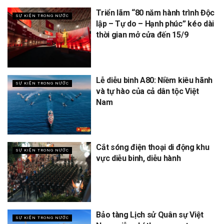
Triển lãm “80 năm hành trình Độc
SỰ KIỆN TRONG NƯỚC
lập – Tự do – Hạnh phúc” kéo dài
thời gian mở cửa đến 15/9
Lễ diễu binh A80: Niềm kiêu hãnh
SỰ KIỆN TRONG NƯỚC
và tự hào của cả dân tộc Việt
Nam
Cắt sóng điện thoại di động khu
SỰ KIỆN TRONG NƯỚC
vực diễu binh, diễu hành
Bảo tàng Lịch sử Quân sự Việt
SỰ KIỆN TRONG NƯỚC