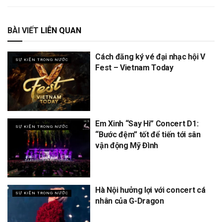
BÀI VIẾT
LIÊN QUAN
Cách đăng ký vé đại nhạc hội V
SỰ KIỆN TRONG NƯỚC
Fest – Vietnam Today
Em Xinh “Say Hi” Concert D1:
SỰ KIỆN TRONG NƯỚC
“Bước đệm” tốt để tiến tới sân
vận động Mỹ Đình
Hà Nội hưởng lợi với concert cá
SỰ KIỆN TRONG NƯỚC
nhân của G-Dragon