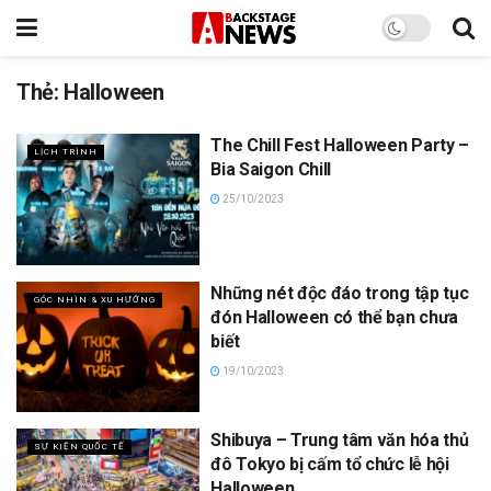
Thẻ:
Halloween
The Chill Fest Halloween Party –
LỊCH TRÌNH
Bia Saigon Chill
25/10/2023
Những nét độc đáo trong tập tục
GÓC NHÌN & XU HƯỚNG
đón Halloween có thể bạn chưa
biết
19/10/2023
Shibuya – Trung tâm văn hóa thủ
SỰ KIỆN QUỐC TẾ
đô Tokyo bị cấm tổ chức lễ hội
Halloween