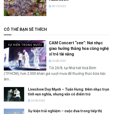
09/10/2023
CÓ THỂ BẠN SẼ THÍCH
CAM Concert “see”: Nơi nhạc
SỰ KIỆN TRONG NƯỚC
giao hưởng thăng hoa cùng nghệ
sĩ trẻ tài năng
26/08/2024
Tối 24/8, tại Nhà hát Hoà Bình
(TP.HCM), hơn 2.000 khán giả vượt mưa để thưởng thức bữa tiệc
âm...
Liveshow Duy Mạnh – Tuấn Hưng: Đêm nhạc trọn
tình vẹn nghĩa, nhưng vẫn có điểm trừ
24/09/2024
Sự kiện trải nghiệm – cuộc đua trong tiếp thị