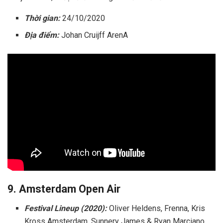
Thời gian:
24/10/2020
Địa điểm:
Johan Cruijff ArenA
9. Amsterdam Open Air
Festival Lineup (2020):
Oliver Heldens, Frenna, Kris
Kross Amsterdam, Sunnery James & Ryan Marciano,