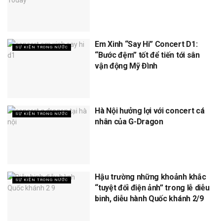
Em Xinh “Say Hi” Concert D1:
SỰ KIỆN TRONG NƯỚC
“Bước đệm” tốt để tiến tới sân
vận động Mỹ Đình
Hà Nội hưởng lợi với concert cá
SỰ KIỆN TRONG NƯỚC
nhân của G-Dragon
Hậu trường những khoảnh khắc
SỰ KIỆN TRONG NƯỚC
“tuyệt đối điện ảnh” trong lễ diễu
binh, diễu hành Quốc khánh 2/9