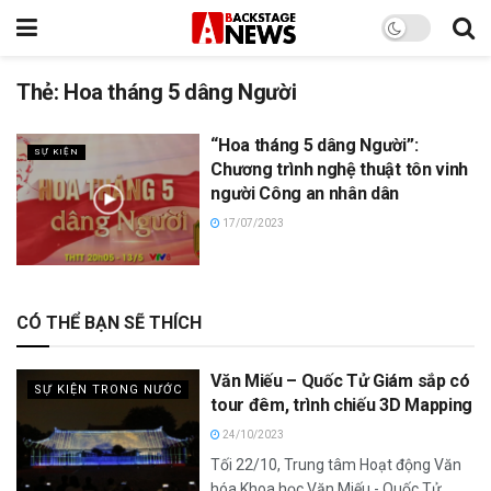
Thẻ:
Hoa tháng 5 dâng Người
“Hoa tháng 5 dâng Người”:
SỰ KIỆN
Chương trình nghệ thuật tôn vinh
người Công an nhân dân
17/07/2023
CÓ THỂ BẠN SẼ THÍCH
Văn Miếu – Quốc Tử Giám sắp có
SỰ KIỆN TRONG NƯỚC
tour đêm, trình chiếu 3D Mapping
24/10/2023
Tối 22/10, Trung tâm Hoạt động Văn
hóa Khoa học Văn Miếu - Quốc Tử