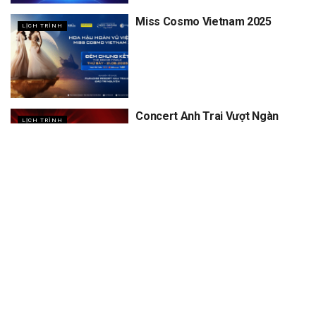
Miss Cosmo Vietnam 2025
LỊCH TRÌNH
Concert Anh Trai Vượt Ngàn
LỊCH TRÌNH
Chông Gai D5, D6
XEM THÊM