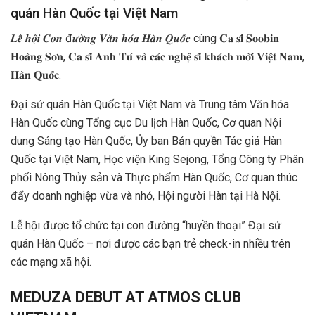
quán Hàn Quốc tại Việt Nam
𝑳𝒆̂̃ 𝒉𝒐̣̂𝒊 𝑪𝒐𝒏 đ𝒖̛𝒐̛̀𝒏𝒈 𝑽𝒂̆𝒏 𝒉𝒐́𝒂 𝑯𝒂̀𝒏 𝑸𝒖𝒐̂́𝒄 cùng 𝐂𝐚 𝐬𝐢̃ 𝐒𝐨𝐨𝐛𝐢𝐧
𝐇𝐨𝐚̀𝐧𝐠 𝐒𝐨̛𝐧, 𝐂𝐚 𝐬𝐢̃ 𝐀𝐧𝐡 𝐓𝐮́ 𝐯𝐚̀ 𝐜𝐚́𝐜 𝐧𝐠𝐡𝐞̣̂ 𝐬𝐢̃ 𝐤𝐡𝐚́𝐜𝐡 𝐦𝐨̛̀𝐢 𝐕𝐢𝐞̣̂𝐭 𝐍𝐚𝐦,
𝐇𝐚̀𝐧 𝐐𝐮𝐨̂́𝐜.
Đại sứ quán Hàn Quốc tại Việt Nam và Trung tâm Văn hóa
Hàn Quốc cùng Tổng cục Du lịch Hàn Quốc, Cơ quan Nội
dung Sáng tạo Hàn Quốc, Ủy ban Bản quyền Tác giả Hàn
Quốc tại Việt Nam, Học viện King Sejong, Tổng Công ty Phân
phối Nông Thủy sản và Thực phẩm Hàn Quốc, Cơ quan thúc
đẩy doanh nghiệp vừa và nhỏ, Hội người Hàn tại Hà Nội.
Lễ hội được tổ chức tại con đường “huyền thoại” Đại sứ
quán Hàn Quốc – nơi được các bạn trẻ check-in nhiều trên
các mạng xã hội.
MEDUZA DEBUT
AT ATMOS CLUB