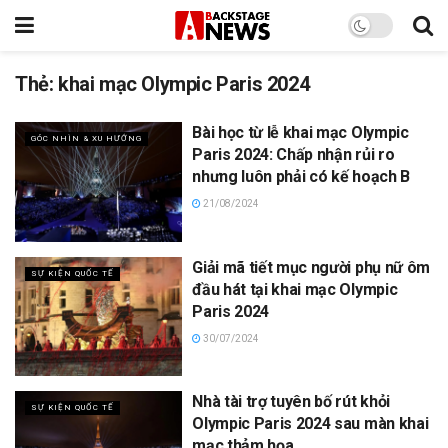
Thẻ:
khai mạc Olympic Paris 2024
Bài học từ lễ khai mạc Olympic
GÓC NHÌN & XU HƯỚNG
Paris 2024: Chấp nhận rủi ro
nhưng luôn phải có kế hoạch B
21/08/2024
Giải mã tiết mục người phụ nữ ôm
SỰ KIỆN QUỐC TẾ
đầu hát tại khai mạc Olympic
Paris 2024
30/07/2024
Nhà tài trợ tuyên bố rút khỏi
SỰ KIỆN QUỐC TẾ
Olympic Paris 2024 sau màn khai
mạc thảm họa