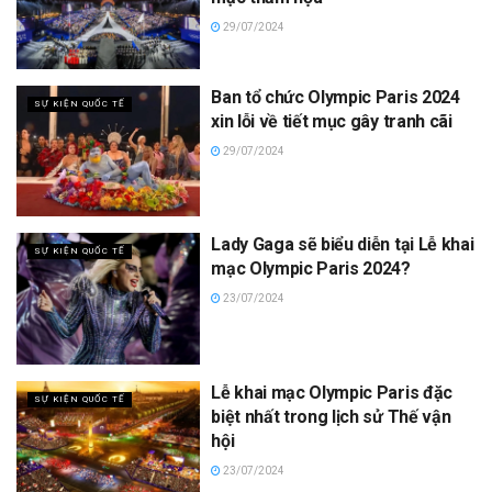
29/07/2024
Ban tổ chức Olympic Paris 2024
SỰ KIỆN QUỐC TẾ
xin lỗi về tiết mục gây tranh cãi
29/07/2024
Lady Gaga sẽ biểu diễn tại Lễ khai
SỰ KIỆN QUỐC TẾ
mạc Olympic Paris 2024?
23/07/2024
Lễ khai mạc Olympic Paris đặc
SỰ KIỆN QUỐC TẾ
biệt nhất trong lịch sử Thế vận
hội
23/07/2024