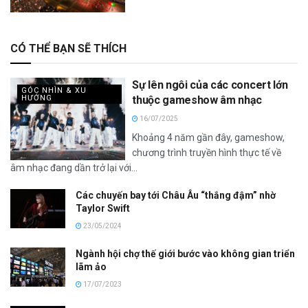
CÓ THỂ BẠN SẼ THÍCH
Sự lên ngôi của các concert lớn
GÓC NHÌN & XU
HƯỚNG
thuộc gameshow âm nhạc
16/07/2025
Khoảng 4 năm gần đây, gameshow,
chương trình truyền hình thực tế về
âm nhạc đang dần trở lại với...
Các chuyến bay tới Châu Âu “thắng đậm” nhờ
Taylor Swift
23/05/2024
Ngành hội chợ thế giới bước vào không gian triển
lãm ảo
17/07/2023