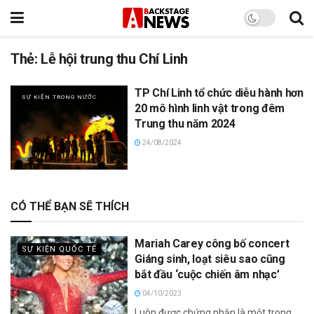
Thẻ:
Lễ hội trung thu Chí Linh
TP Chí Linh tổ chức diễu hành hơn
SỰ KIỆN TRONG NƯỚC
20 mô hình linh vật trong đêm
Trung thu năm 2024
24/08/2024
CÓ THỂ BẠN SẼ THÍCH
Mariah Carey công bố concert
SỰ KIỆN QUỐC TẾ
Giáng sinh, loạt siêu sao cũng
bắt đầu ‘cuộc chiến âm nhạc’
04/10/2023
Luôn được chứng nhận là một trong