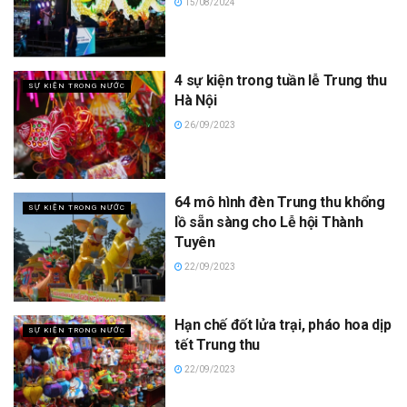
15/08/2024
4 sự kiện trong tuần lễ Trung thu
SỰ KIỆN TRONG NƯỚC
Hà Nội
26/09/2023
64 mô hình đèn Trung thu khổng
SỰ KIỆN TRONG NƯỚC
lồ sẵn sàng cho Lễ hội Thành
Tuyên
22/09/2023
Hạn chế đốt lửa trại, pháo hoa dịp
SỰ KIỆN TRONG NƯỚC
tết Trung thu
22/09/2023