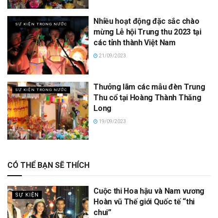
Nhiều hoạt động đặc sắc chào
SỰ KIỆN TRONG NƯỚC
mừng Lễ hội Trung thu 2023 tại
các tỉnh thành Việt Nam
21/09/2023
Thưởng lãm các mẫu đèn Trung
SỰ KIỆN TRONG NƯỚC
Thu cổ tại Hoàng Thành Thăng
Long
19/09/2023
CÓ THỂ BẠN SẼ THÍCH
Cuộc thi Hoa hậu và Nam vương
SỰ KIỆN
Hoàn vũ Thế giới Quốc tế “thi
chui”