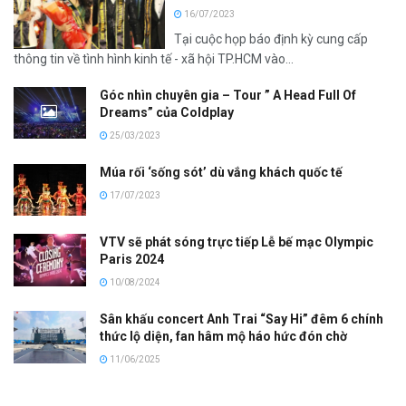
16/07/2023
Tại cuộc họp báo định kỳ cung cấp
thông tin về tình hình kinh tế - xã hội TP.HCM vào...
Góc nhìn chuyên gia – Tour ” A Head Full Of
Dreams” của Coldplay
25/03/2023
Múa rối ‘sống sót’ dù vắng khách quốc tế
17/07/2023
VTV sẽ phát sóng trực tiếp Lễ bế mạc Olympic
Paris 2024
10/08/2024
Sân khấu concert Anh Trai “Say Hi” đêm 6 chính
thức lộ diện, fan hâm mộ háo hức đón chờ
11/06/2025