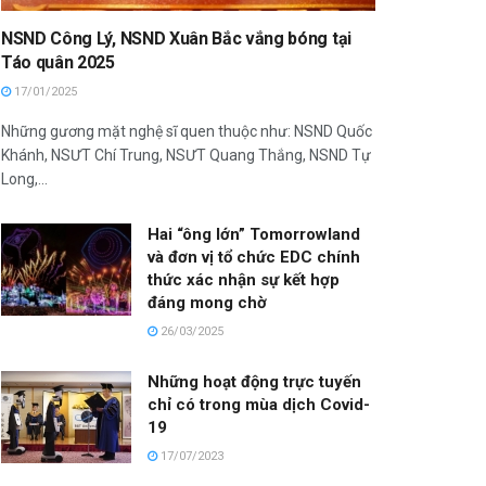
NSND Công Lý, NSND Xuân Bắc vắng bóng tại
Táo quân 2025
17/01/2025
Những gương mặt nghệ sĩ quen thuộc như: NSND Quốc
Khánh, NSƯT Chí Trung, NSƯT Quang Thắng, NSND Tự
Long,...
Hai “ông lớn” Tomorrowland
và đơn vị tổ chức EDC chính
thức xác nhận sự kết hợp
đáng mong chờ
26/03/2025
Những hoạt động trực tuyến
chỉ có trong mùa dịch Covid-
19
17/07/2023