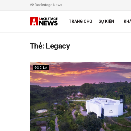
Về Backstage News
TRANG CHỦ
SỰ KIỆN
KH
Thẻ:
Legacy
ĐỘC LẠ