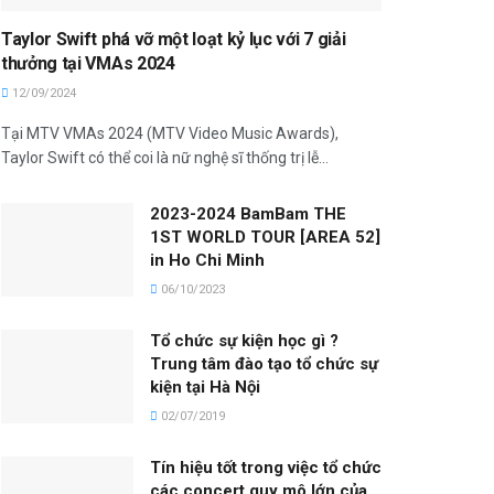
Taylor Swift phá vỡ một loạt kỷ lục với 7 giải
thưởng tại VMAs 2024
12/09/2024
Tại MTV VMAs 2024 (MTV Video Music Awards),
Taylor Swift có thể coi là nữ nghệ sĩ thống trị lễ...
2023-2024 BamBam THE
1ST WORLD TOUR [AREA 52]
in Ho Chi Minh
06/10/2023
Tổ chức sự kiện học gì ?
Trung tâm đào tạo tổ chức sự
kiện tại Hà Nội
02/07/2019
Tín hiệu tốt trong việc tổ chức
các concert quy mô lớn của