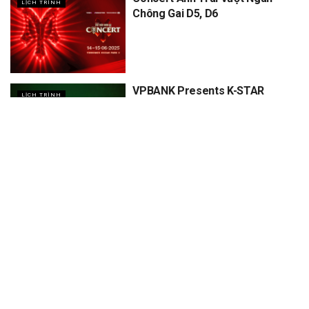
LỊCH TRÌNH
Chông Gai D5, D6
VPBANK Presents K-STAR
LỊCH TRÌNH
SPARK IN VIETNAM – MEGA
CONCERT 2025
XEM THÊM
Trang chủ
Sự Kiện
Khám Phá
Người Trong Ngành
Lịch Trình