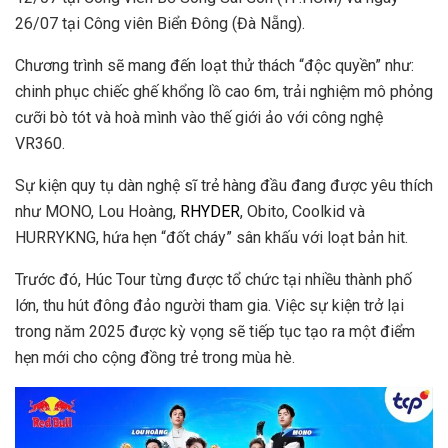
26/07 tại Công viên Biển Đông (Đà Nẵng).
Chương trình sẽ mang đến loạt thử thách “độc quyền” như:
chinh phục chiếc ghế khổng lồ cao 6m, trải nghiệm mô phỏng
cưỡi bò tót và hoà mình vào thế giới ảo với công nghệ
VR360.
Sự kiện quy tụ dàn nghệ sĩ trẻ hàng đầu đang được yêu thích
như MONO, Lou Hoàng,
RHYDER
, Obito, Coolkid và
HURRYKNG, hứa hẹn “đốt cháy” sân khấu với loạt bản hit.
Trước đó, Húc Tour từng được tổ chức tại nhiều thành phố
lớn, thu hút đông đảo người tham gia. Việc sự kiện trở lại
trong năm 2025 được kỳ vọng sẽ tiếp tục tạo ra một điểm
hẹn mới cho cộng đồng trẻ trong mùa hè.