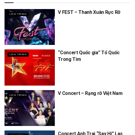
V FEST – Thanh Xuân Rực Rỡ
LỊCH TRÌNH
“Concert Quốc gia” Tổ Quốc
LỊCH TRÌNH
Trong Tim
V Concert – Rạng rỡ Việt Nam
LỊCH TRÌNH
Concert Anh Trai “Say Hi” Las