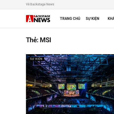
Về Backstage News
TRANG CHỦ
SỰ KIỆN
KH
Thẻ:
MSI
SỰ KIỆN