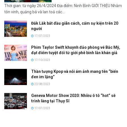
Thời gian: từ ngày 26/4/2024 Địa điểm: Ninh Bình GIỚI THIỆU Nhằm
tôn vinh, quảng bá và lan toả các...
Đăk Lăk bắt đầu giãn cách, cấm sự kiện trên 20
người
17/07/2023
Phim Taylor Swift khuynh đảo phòng vé Bắc Mỹ,
đạt điểm tuyệt đối từ giới phê bình lẫn khán giả
17/10/2023
Thần tượng Kpop và nỗi ám ảnh mang tên “biển
đen im lặng”
23/08/2023
Geneva Motor Show 2020: Nhiều ô tô “hot” sẽ
trình làng tại Thụy Sĩ
17/07/2023