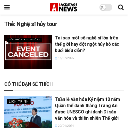
Thẻ:
Nghệ sĩ hủy tour
Tại sao một số nghệ sĩ lớn trên
GÓC NHÌN & XU HƯỚNG
thế giới hay đột ngột hủy bỏ các
buổi biểu diễn?
16/07/2025
CÓ THỂ BẠN SẼ THÍCH
Tuần lễ văn hóa Kỷ niệm 10 năm
LỊCH TRÌNH
Quần thể danh thắng Tràng An
được UNESCO ghi danh Di sản
văn hóa và thiên nhiên Thế giới
20/04/2024