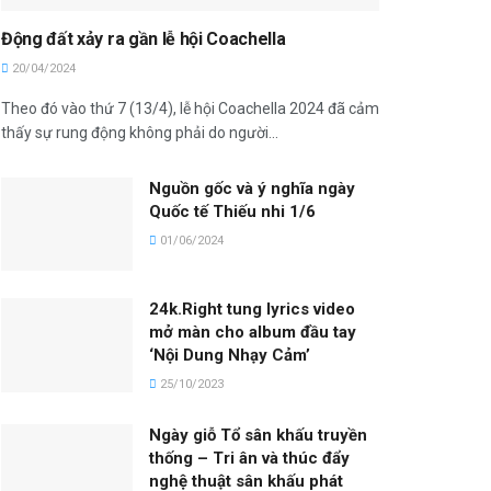
Động đất xảy ra gần lễ hội Coachella
20/04/2024
Theo đó vào thứ 7 (13/4), lễ hội Coachella 2024 đã cảm
thấy sự rung động không phải do người...
Nguồn gốc và ý nghĩa ngày
Quốc tế Thiếu nhi 1/6
01/06/2024
24k.Right tung lyrics video
mở màn cho album đầu tay
‘Nội Dung Nhạy Cảm’
25/10/2023
Ngày giỗ Tổ sân khấu truyền
thống – Tri ân và thúc đẩy
nghệ thuật sân khấu phát