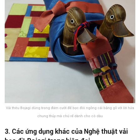
Vải thêu Bojagi dùng trong đám cưới để bọc đôi ngỗng cái bằng gỗ với lời hứa
chung thủy mà chú rể dành cho cô dâu
3. Các ứng dụng khác của Nghệ thuật vải