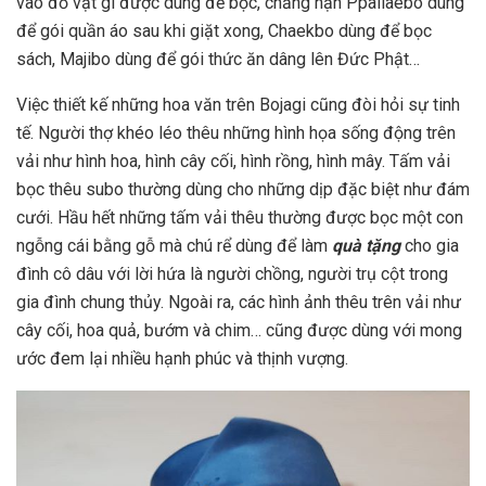
vào đồ vật gì được dùng để bọc, chẳng hạn Ppallaebo dùng
để gói quần áo sau khi giặt xong, Chaekbo dùng để bọc
sách, Majibo dùng để gói thức ăn dâng lên Đức Phật…
Việc thiết kế những hoa văn trên Bojagi cũng đòi hỏi sự tinh
tế. Người thợ khéo léo thêu những hình họa sống động trên
vải như hình hoa, hình cây cối, hình rồng, hình mây. Tấm vải
bọc thêu subo thường dùng cho những dịp đặc biệt như đám
cưới. Hầu hết những tấm vải thêu thường được bọc một con
ngỗng cái bằng gỗ mà chú rể dùng để làm
quà tặng
cho gia
đình cô dâu với lời hứa là người chồng, người trụ cột trong
gia đình chung thủy. Ngoài ra, các hình ảnh thêu trên vải như
cây cối, hoa quả, bướm và chim… cũng được dùng với mong
ước đem lại nhiều hạnh phúc và thịnh vượng.