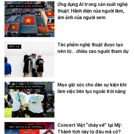
Ứng dụng AI trong sản xuất nghệ
GÓC NHÌN & XU HƯỚNG
thuật: Hãnh diện của người làm,
ám ảnh của người xem
Tác phẩm nghệ thuật được tạo
ĐỘC LẠ
nên từ… chiều cao người tham dự
Mẹo giữ sức cho dân sự kiện khi
GÓC NHÌN & XU HƯỚNG
làm việc liên tục ngoài trời nắng
Concert Việt “cháy vé” tại Mỹ:
GÓC NHÌN & XU HƯỚNG
Thành tích này từ đâu mà có?