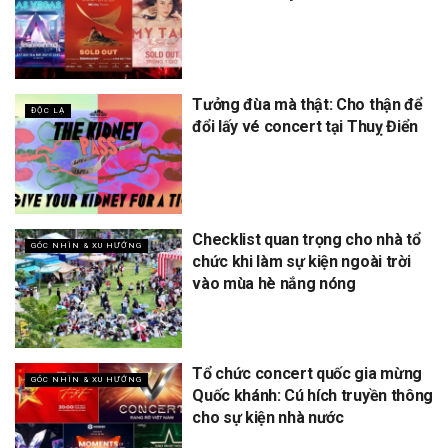
Tưởng đùa mà thật: Cho thận để
ĐỘC LẠ
đổi lấy vé concert tại Thuỵ Điển
Checklist quan trọng cho nhà tổ
GÓC NHÌN & XU HƯỚNG
chức khi làm sự kiện ngoài trời
vào mùa hè nắng nóng
Tổ chức concert quốc gia mừng
GÓC NHÌN & XU HƯỚNG
Quốc khánh: Cú hích truyền thông
cho sự kiện nhà nước