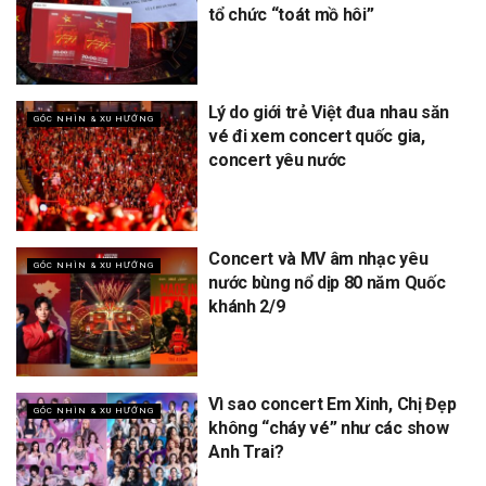
tổ chức “toát mồ hôi”
Lý do giới trẻ Việt đua nhau săn
GÓC NHÌN & XU HƯỚNG
vé đi xem concert quốc gia,
concert yêu nước
Concert và MV âm nhạc yêu
GÓC NHÌN & XU HƯỚNG
nước bùng nổ dịp 80 năm Quốc
khánh 2/9
Vì sao concert Em Xinh, Chị Đẹp
GÓC NHÌN & XU HƯỚNG
không “cháy vé” như các show
Anh Trai?