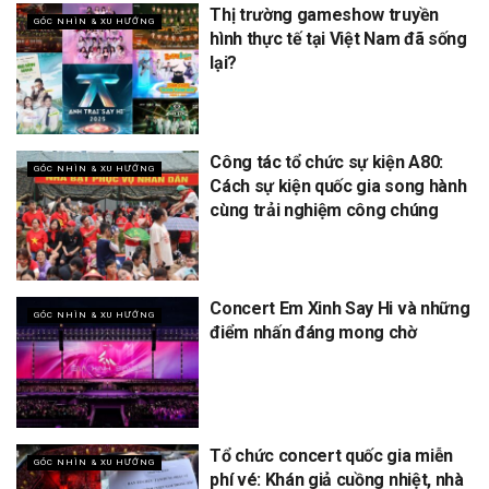
Thị trường gameshow truyền
GÓC NHÌN & XU HƯỚNG
hình thực tế tại Việt Nam đã sống
lại?
Công tác tổ chức sự kiện A80:
GÓC NHÌN & XU HƯỚNG
Cách sự kiện quốc gia song hành
cùng trải nghiệm công chúng
Concert Em Xinh Say Hi và những
GÓC NHÌN & XU HƯỚNG
điểm nhấn đáng mong chờ
Tổ chức concert quốc gia miễn
GÓC NHÌN & XU HƯỚNG
phí vé: Khán giả cuồng nhiệt, nhà