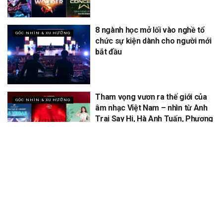
8 ngành học mở lối vào nghề tổ
GÓC NHÌN & XU HƯỚNG
chức sự kiện dành cho người mới
bắt đầu
Tham vọng vươn ra thế giới của
GÓC NHÌN & XU HƯỚNG
âm nhạc Việt Nam – nhìn từ Anh
Trai Say Hi, Hà Anh Tuấn, Phương
Mỹ Chi
XEM THÊM