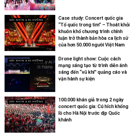
Case study: Concert quốc gia
GÓC NHÌN & XU HƯỚNG
“Tổ quốc trong tim” – Thoát khỏi
khuôn khổ chương trình chính
luận trở thành bản hòa ca lịch sử
của hơn 50.000 người Việt Nam
Drone light show: Cuộc cách
GÓC NHÌN & XU HƯỚNG
mạng sáng tạo từ trình diễn ánh
sáng đến “vũ khí” quảng cáo và
vận hành sự kiện
100.000 khán giả trong 2 ngày
GÓC NHÌN & XU HƯỚNG
concert quốc gia: Cú hích khổng
lồ cho Hà Nội trước dịp Quốc
khánh