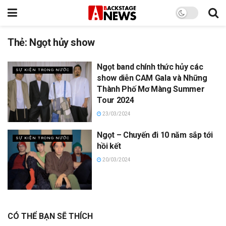
Thẻ:
Ngọt hủy show
Ngọt band chính thức hủy các
SỰ KIỆN TRONG NƯỚC
show diễn CAM Gala và Những
Thành Phố Mơ Màng Summer
Tour 2024
23/03/2024
Ngọt – Chuyến đi 10 năm sắp tới
SỰ KIỆN TRONG NƯỚC
hồi kết
20/03/2024
CÓ THỂ BẠN SẼ THÍCH