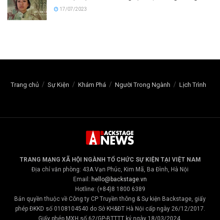
17/07/2023
Trang chủ
Sự Kiện
Khám Phá
Người Trong Ngành
Lịch Trình
TRANG MẠNG XÃ HỘI NGÀNH TỔ CHỨC SỰ KIỆN TẠI VIỆT NAM
Địa chỉ văn phòng: 43A Vạn Phúc, Kim Mã, Ba Đình, Hà Nội
Email:
hello@backstage.vn
Hotline: (+84)8 1800 6389
Bản quyền thuộc về Công ty CP Truyền thông & Sự kiện Backstage, giấy
phép ĐKKD số 0108104540 do Sở KH&ĐT Hà Nội cấp ngày 26/12/2017.
Giấy phép MXH số 62/GP-BTTTT ký ngày 18/03/2024.