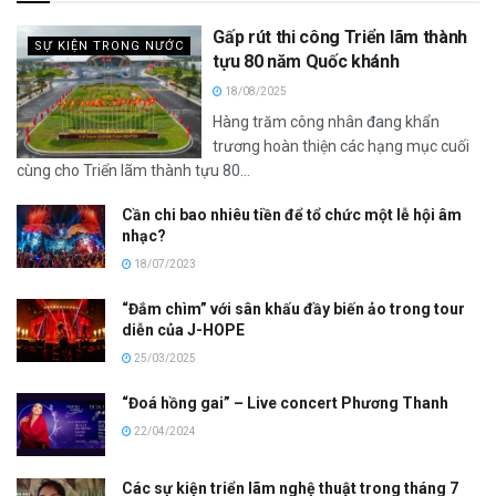
Gấp rút thi công Triển lãm thành
SỰ KIỆN TRONG NƯỚC
tựu 80 năm Quốc khánh
18/08/2025
Hàng trăm công nhân đang khẩn
trương hoàn thiện các hạng mục cuối
cùng cho Triển lãm thành tựu 80...
Cần chi bao nhiêu tiền để tổ chức một lễ hội âm
nhạc?
18/07/2023
“Đắm chìm” với sân khấu đầy biến ảo trong tour
diễn của J-HOPE
25/03/2025
“Đoá hồng gai” – Live concert Phương Thanh
22/04/2024
Các sự kiện triển lãm nghệ thuật trong tháng 7