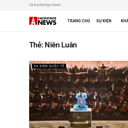
Về Backstage News
TRANG CHỦ
SỰ KIỆN
KH
Thẻ:
Niên Luân
SỰ KIỆN QUỐC TẾ