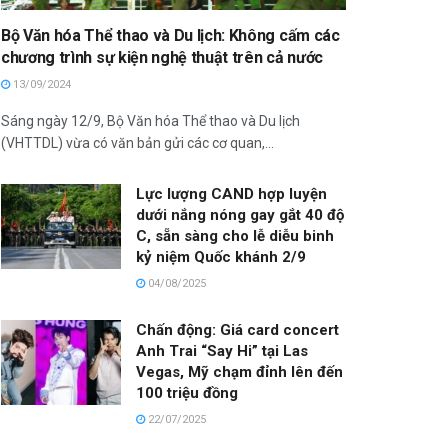
Bộ Văn hóa Thể thao và Du lịch: Không cấm các
chương trình sự kiện nghệ thuật trên cả nước
13/09/2024
Sáng ngày 12/9, Bộ Văn hóa Thể thao và Du lịch
(VHTTDL) vừa có văn bản gửi các cơ quan,...
Lực lượng CAND hợp luyện
dưới nắng nóng gay gắt 40 độ
C, sẵn sàng cho lễ diễu binh
kỷ niệm Quốc khánh 2/9
04/08/2025
Chấn động: Giá card concert
Anh Trai “Say Hi” tại Las
Vegas, Mỹ chạm đỉnh lên đến
100 triệu đồng
22/07/2025