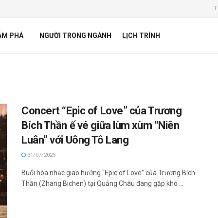
T
ÁM PHÁ
NGƯỜI TRONG NGÀNH
LỊCH TRÌNH
Concert “Epic of Love” của Trương
Bích Thần ế vé giữa lùm xùm “Niên
Luân” với Uông Tô Lang
31/07/2025
Buổi hòa nhạc giao hưởng “Epic of Love” của Trương Bích
Thần (Zhang Bichen) tại Quảng Châu đang gặp khó ...