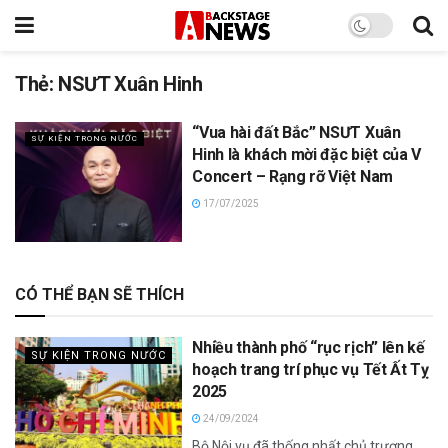
Thẻ:
NSƯT Xuân Hinh
“Vua hài đất Bắc” NSƯT Xuân
SỰ KIỆN TRONG NƯỚC
Hinh là khách mời đặc biệt của V
Concert – Rạng rỡ Việt Nam
17/07/2025
CÓ THỂ BẠN SẼ THÍCH
Nhiều thành phố “rục rịch” lên kế
SỰ KIỆN TRONG NƯỚC
hoạch trang trí phục vụ Tết Ất Tỵ
2025
24/09/2024
Bộ Nội vụ đã thống nhất chủ trương