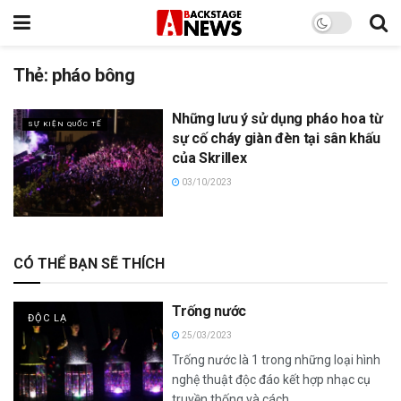
Thẻ:
pháo bông
Những lưu ý sử dụng pháo hoa từ
SỰ KIỆN QUỐC TẾ
sự cố cháy giàn đèn tại sân khấu
của Skrillex
03/10/2023
CÓ THỂ BẠN SẼ THÍCH
Trống nước
ĐỘC LẠ
25/03/2023
Trống nước là 1 trong những loại hình
nghệ thuật độc đáo kết hợp nhạc cụ
truyền thống và cách...