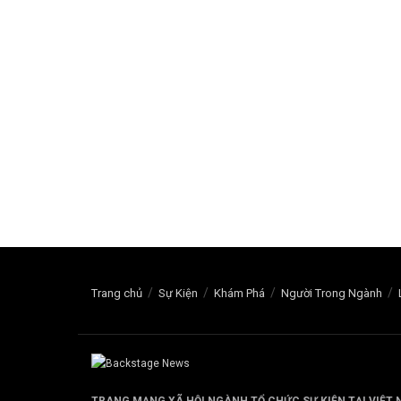
Trang chủ
Sự Kiện
Khám Phá
Người Trong Ngành
TRANG MẠNG XÃ HỘI NGÀNH TỔ CHỨC SỰ KIỆN TẠI VIỆT