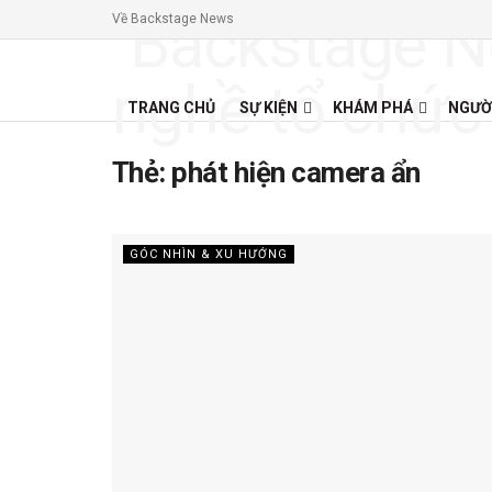
Về Backstage News
TRANG CHỦ
SỰ KIỆN
KHÁM PHÁ
NGƯỜ
Thẻ:
phát hiện camera ẩn
GÓC NHÌN & XU HƯỚNG