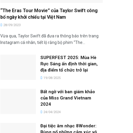
“The Eras Tour Movie” của Taylor Swift công
bố ngày khởi chiếu tại Việt Nam
28/09/2023
Vừa qua, Taylor Swift đã đưa ra thông báo trên trang
Instagram cá nhân, tiết lộ rằng bộ phim “The...
SUPERFEST 2025: Mùa Hè
Rực Sáng ấn định thời gian,
địa điểm tổ chức trở lại
19/08/2025
Bất ngờ với ban giám khảo
của Miss Grand Vietnam
2024
24/04/2024
Đại tiệc âm nhạc 8Wonder:
Bùng nổ những cảm xúc vô