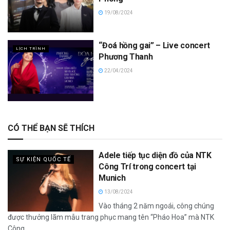
19/08/2024
“Đoá hồng gai” – Live concert
LỊCH TRÌNH
Phương Thanh
22/04/2024
CÓ THỂ BẠN SẼ THÍCH
Adele tiếp tục diện đồ của NTK
SỰ KIỆN QUỐC TẾ
Công Trí trong concert tại
Munich
13/08/2024
Vào tháng 2 năm ngoái, công chúng
được thưởng lãm mẫu trang phục mang tên “Pháo Hoa” mà NTK
Công...