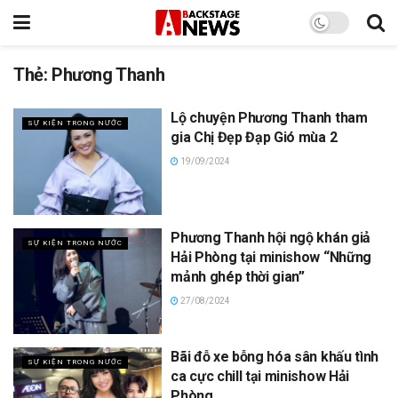
Thẻ:
Phương Thanh
Lộ chuyện Phương Thanh tham
SỰ KIỆN TRONG NƯỚC
gia Chị Đẹp Đạp Gió mùa 2
19/09/2024
Phương Thanh hội ngộ khán giả
SỰ KIỆN TRONG NƯỚC
Hải Phòng tại minishow “Những
mảnh ghép thời gian”
27/08/2024
Bãi đỗ xe bỗng hóa sân khấu tình
SỰ KIỆN TRONG NƯỚC
ca cực chill tại minishow Hải
Phòng