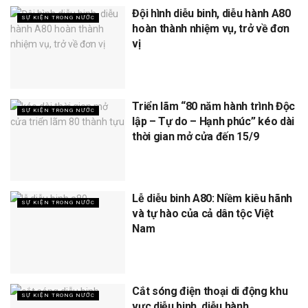
Đội hình diễu binh, diễu hành A80
SỰ KIỆN TRONG NƯỚC
hoàn thành nhiệm vụ, trở về đơn
vị
Triển lãm “80 năm hành trình Độc
SỰ KIỆN TRONG NƯỚC
lập – Tự do – Hạnh phúc” kéo dài
thời gian mở cửa đến 15/9
Lễ diễu binh A80: Niềm kiêu hãnh
SỰ KIỆN TRONG NƯỚC
và tự hào của cả dân tộc Việt
Nam
Cắt sóng điện thoại di động khu
SỰ KIỆN TRONG NƯỚC
vực diễu binh, diễu hành