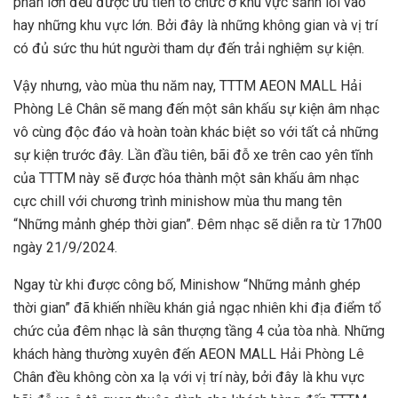
phần lớn đều được ưu tiên tổ chức ở khu vực sảnh lối vào
hay những khu vực lớn. Bởi đây là những không gian và vị trí
có đủ sức thu hút người tham dự đến trải nghiệm sự kiện.
Vậy nhưng, vào mùa thu năm nay, TTTM AEON MALL Hải
Phòng Lê Chân sẽ mang đến một sân khấu sự kiện âm nhạc
vô cùng độc đáo và hoàn toàn khác biệt so với tất cả những
sự kiện trước đây. Lần đầu tiên, bãi đỗ xe trên cao yên tĩnh
của TTTM này sẽ được hóa thành một sân khấu âm nhạc
cực chill với chương trình minishow mùa thu mang tên
“Những mảnh ghép thời gian”. Đêm nhạc sẽ diễn ra từ 17h00
ngày 21/9/2024.
Ngay từ khi được công bố, Minishow “Những mảnh ghép
thời gian” đã khiến nhiều khán giả ngạc nhiên khi địa điểm tổ
chức của đêm nhạc là sân thượng tầng 4 của tòa nhà. Những
khách hàng thường xuyên đến AEON MALL Hải Phòng Lê
Chân đều không còn xa lạ với vị trí này, bởi đây là khu vực