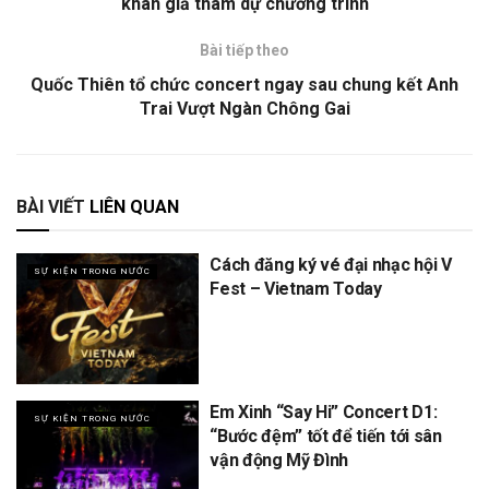
khán giả tham dự chương trình
Bài tiếp theo
Quốc Thiên tổ chức concert ngay sau chung kết Anh
Trai Vượt Ngàn Chông Gai
BÀI VIẾT
LIÊN QUAN
Cách đăng ký vé đại nhạc hội V
SỰ KIỆN TRONG NƯỚC
Fest – Vietnam Today
Em Xinh “Say Hi” Concert D1:
SỰ KIỆN TRONG NƯỚC
“Bước đệm” tốt để tiến tới sân
vận động Mỹ Đình