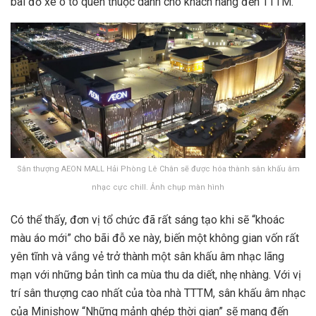
bãi đỗ xe ô tô quen thuộc dành cho khách hàng đến TTTM.
Sân thượng AEON MALL Hải Phòng Lê Chân sẽ được hóa thành sân khấu âm
nhạc cực chill. Ảnh chụp màn hình
Có thể thấy, đơn vị tổ chức đã rất sáng tạo khi sẽ “khoác
màu áo mới” cho bãi đỗ xe này, biến một không gian vốn rất
yên tĩnh và vắng vẻ trở thành một sân khấu âm nhạc lãng
mạn với những bản tình ca mùa thu da diết, nhẹ nhàng. Với vị
trí sân thượng cao nhất của tòa nhà TTTM, sân khấu âm nhạc
của Minishow “Những mảnh ghép thời gian” sẽ mang đến