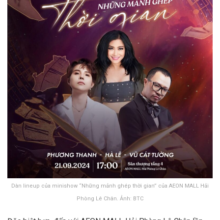
Dàn lineup của minishow “Những mảnh ghép thời gian” của AEON MALL Hải
Phòng Lê Chân. Ảnh: BTC