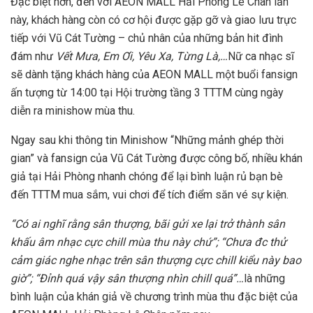
Đặc biệt hơn, đến với AEON MALL Hải Phòng Lê Chân lần
này, khách hàng còn có cơ hội được gặp gỡ và giao lưu trực
tiếp với Vũ Cát Tường – chủ nhân của những bản hit đình
đám như
Vết Mưa, Em Ơi, Yêu Xa, Từng Là,…
Nữ ca nhạc sĩ
sẽ dành tặng khách hàng của AEON MALL một buổi fansign
ấn tượng từ 14:00 tại Hội trường tầng 3 TTTM cùng ngày
diễn ra minishow mùa thu.
Ngay sau khi thông tin Minishow “Những mảnh ghép thời
gian” và fansign của Vũ Cát Tường được công bố, nhiều khán
giả tại Hải Phòng nhanh chóng để lại bình luận rủ bạn bè
đến TTTM mua sắm, vui chơi để tích điểm săn vé sự kiện.
“Có ai nghĩ rằng sân thượng, bãi gửi xe lại trở thành sân
khấu âm nhạc cực chill mùa thu này chứ”; “Chưa đc thử
cảm giác nghe nhạc trên sân thượng cực chill kiểu này bao
giờ”; “Đỉnh quá vậy sân thượng nhìn chill quá”…
là những
bình luận của khán giả về chương trình mùa thu đặc biệt của