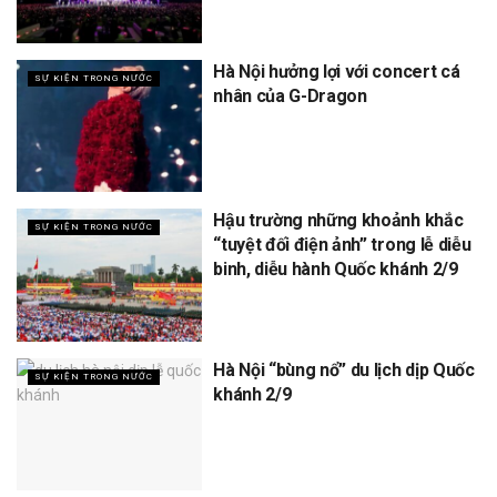
Hà Nội hưởng lợi với concert cá
SỰ KIỆN TRONG NƯỚC
nhân của G-Dragon
Hậu trường những khoảnh khắc
SỰ KIỆN TRONG NƯỚC
“tuyệt đối điện ảnh” trong lễ diễu
binh, diễu hành Quốc khánh 2/9
Hà Nội “bùng nổ” du lịch dịp Quốc
SỰ KIỆN TRONG NƯỚC
khánh 2/9