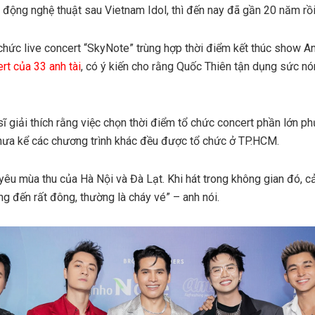
 động nghệ thuật sau Vietnam Idol, thì đến nay đã gần 20 năm rồi
ổ chức live concert “SkyNote” trùng hợp thời điểm kết thúc show A
ert của 33 anh tài
, có ý kiến cho rằng Quốc Thiên tận dụng sức nó
ĩ giải thích rằng việc chọn thời điểm tổ chức concert phần lớn p
 chưa kể các chương trình khác đều được tổ chức ở TP.HCM.
t yêu mùa thu của Hà Nội và Đà Lạt. Khi hát trong không gian đó, 
g đến rất đông, thường là cháy vé” – anh nói.