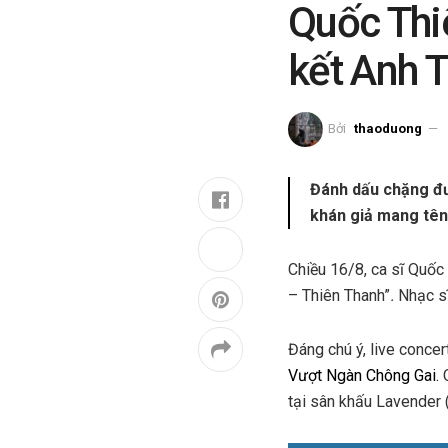
Quốc Thi
kết Anh 
Bởi
thaoduong
Đánh dấu chặng đư
khán giả mang tên
Chiều 16/8, ca sĩ Quốc
– Thiên Thanh”
.
Nhạc s
Đáng chú ý, live conce
Vượt Ngàn Chông Gai.
C
tại sân khấu Lavender 