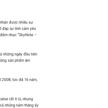
i nhận được nhiều sự
ể đáp lại tình cảm yêu
c đêm nhạc “SkyNote –
từ những ngày đầu tiên
 những sản phẩm âm
l 2008, tức đã 16 năm,
atxe rất ít ỏi, nhưng
h cả những năm tháng ấy