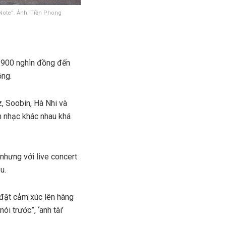
yNote”. Ảnh: Tiền Phong
ừ 900 nghìn đồng đến
ồng.
, Soobin, Hà Nhi và
m nhạc khác nhau khá
nhưng với live concert
u.
 đặt cảm xúc lên hàng
i trước”, ‘anh tài’