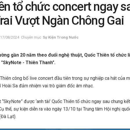
ên tổ chức concert ngay s
Trai Vượt Ngàn Chông Gai
17/08/2024
Chuyên mục
Sự Kiện Trong Nước
ờng gần 20 năm theo đuổi nghệ thuật, Quốc Thiên tổ chức li
 "SkyNote - Thiên Thanh".
 Thiên công bố live concert đầu tiên trong sự nghiệp ca hát của
ĩ Hoài Sa đảm nhiệm vai trò giám đốc âm nhạc.
rt “SkyNote” được ‘anh tài’ Quốc Thiên tổ chức ngay sau chung kế
ụ thể, sự kiện diễn ra vào ngày 13/10 tại Trung tâm Hội nghị quố
(Đà Lạt).