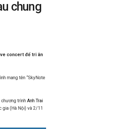
au chung
ve concert để tri ân
 mình mang tên “SkyNote
t chương trình
Anh Trai
c gia (Hà Nội) và 2/11