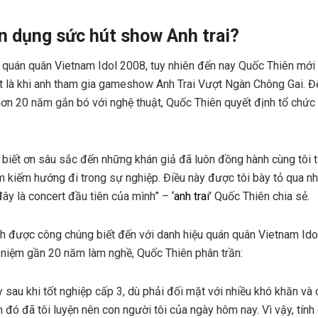
n dụng sức hút show Anh trai?
ị quán quân Vietnam Idol 2008, tuy nhiên đến nay Quốc Thiên mớ
ất là khi anh tham gia gameshow Anh Trai Vượt Ngàn Chông Gai. Đ
hơn 20 năm gắn bó với nghệ thuật, Quốc Thiên quyết định tổ chứ
g biết ơn sâu sắc đến những khán giả đã luôn đồng hành cùng tôi 
tìm kiếm hướng đi trong sự nghiệp. Điều này được tôi bày tỏ qua
đây là concert đầu tiên của mình” –
‘anh trai’
Quốc Thiên chia sẻ.
nh được công chúng biết đến với danh hiệu quán quân Vietnam Ido
 niệm gần 20 năm làm nghề, Quốc Thiên phân trần:
y sau khi tốt nghiệp cấp 3, dù phải đối mặt với nhiều khó khăn và c
m đó đã tôi luyện nên con người tôi của ngày hôm nay. Vì vậy, tín