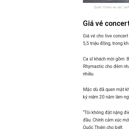
Quốc Thiên và các ‘anh
Giá vé concer
Giá vé cho live concer
5,5 triệu đồng, trong k
Ca sĩ khách mời gồm: B
Rhymastic cho đêm nhạc
nhiều.
Mặc dù đã quen mặt khá
kỷ niệm 20 năm làm ngh
“Tôi không đặt nặng đi
đầu. Chính cảm xúc mới 
Quốc Thiên cho biết.