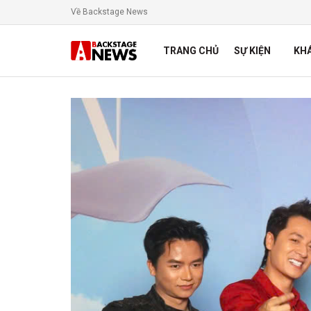
Về Backstage News
TRANG CHỦ
SỰ KIỆN
KH