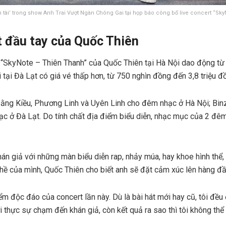
 tài’ trong show Anh Trai Vượt Ngàn Chông Gai tại họp báo công bố live concert “Sk
t đầu tay của Quốc Thiên
t “SkyNote – Thiên Thanh” của Quốc Thiên tại Hà Nội dao động t
hi tại Đà Lạt có giá vé thấp hơn, từ 750 nghìn đồng đến 3,8 triệu đ
ằng Kiều, Phương Linh và Uyên Linh cho đêm nhạc ở Hà Nội; Binz
 ở Đà Lạt. Do tính chất địa điểm biểu diễn, nhạc mục của 2 đê
n giả với những màn biểu diễn rap, nhảy múa, hay khoe hình thể, 
ề của mình, Quốc Thiên cho biết anh sẽ đặt cảm xúc lên hàng đầ
ểm độc đáo của concert lần này. Dù là bài hát mới hay cũ, tôi đều
thực sự chạm đến khán giả, còn kết quả ra sao thì tôi không thể nó