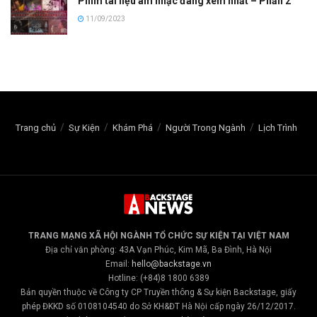
Phim tài liệu âm nhạc đáng xem nhất – Phần 2
11/09/2023
Trang chủ
Sự Kiện
Khám Phá
Người Trong Ngành
Lịch Trình
TRANG MẠNG XÃ HỘI NGÀNH TỔ CHỨC SỰ KIỆN TẠI VIỆT NAM
Địa chỉ văn phòng: 43A Vạn Phúc, Kim Mã, Ba Đình, Hà Nội
Email:
hello@backstage.vn
Hotline: (+84)8 1800 6389
Bản quyền thuộc về Công ty CP Truyền thông & Sự kiện Backstage, giấy
phép ĐKKD số 0108104540 do Sở KH&ĐT Hà Nội cấp ngày 26/12/2017.