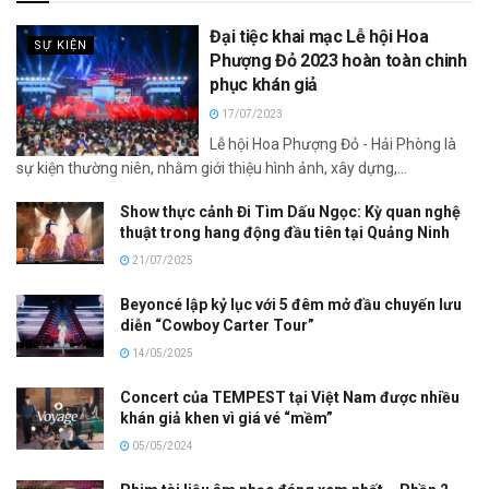
Đại tiệc khai mạc Lễ hội Hoa
SỰ KIỆN
Phượng Đỏ 2023 hoàn toàn chinh
phục khán giả
17/07/2023
Lễ hội Hoa Phượng Đỏ - Hải Phòng là
sự kiện thường niên, nhằm giới thiệu hình ảnh, xây dựng,...
Show thực cảnh Đi Tìm Dấu Ngọc: Kỳ quan nghệ
thuật trong hang động đầu tiên tại Quảng Ninh
21/07/2025
Beyoncé lập kỷ lục với 5 đêm mở đầu chuyến lưu
diễn “Cowboy Carter Tour”
14/05/2025
Concert của TEMPEST tại Việt Nam được nhiều
khán giả khen vì giá vé “mềm”
05/05/2024