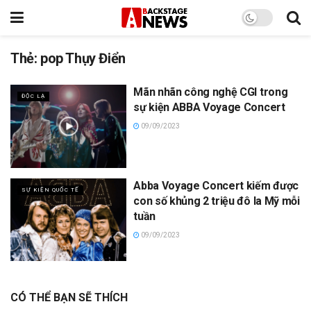
Thẻ:
pop Thụy Điển
Mãn nhãn công nghệ CGI trong
ĐỘC LẠ
sự kiện ABBA Voyage Concert
09/09/2023
Abba Voyage Concert kiếm được
SỰ KIỆN QUỐC TẾ
con số khủng 2 triệu đô la Mỹ mỗi
tuần
09/09/2023
CÓ THỂ BẠN SẼ THÍCH